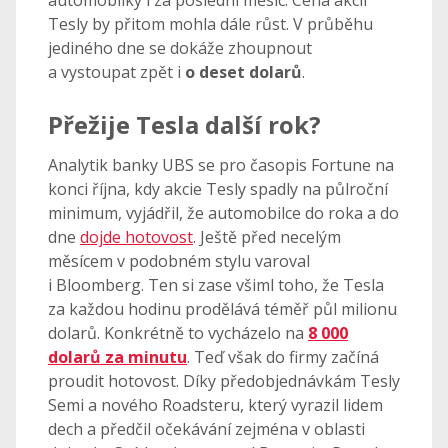
automobilky i za poslední měsíc. Cena akcií
Tesly by přitom mohla dále růst. V průběhu
jediného dne se dokáže zhoupnout
a vystoupat zpět i
o deset dolarů
.
Přežije Tesla další rok?
Analytik banky UBS se pro časopis Fortune na
konci října, kdy akcie Tesly spadly na půlroční
minimum, vyjádřil, že automobilce do roka a do
dne
dojde hotovost
. Ještě před necelým
měsícem v podobném stylu varoval
i Bloomberg. Ten si zase všiml toho, že Tesla
za každou hodinu prodělává téměř půl milionu
dolarů. Konkrétně to vycházelo na
8 000
dolarů za minutu
. Teď však do firmy začíná
proudit hotovost. Díky předobjednávkám Tesly
Semi a nového Roadsteru, který vyrazil lidem
dech a předčil očekávání zejména v oblasti