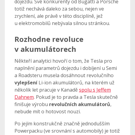
dojezdu. Své konkurenty od Bugatti a Porsche
totiž nechává daleko za sebou, nejen ve
zrychlení, ale právě v této disciplíně, jež
u elektromobilů nebývala silnou stránkou.
Rozhodne revoluce
v akumulátorech
Někteří analytici hovoří o tom, že Tesla pro
naplnění parametrů dojezdu i dobíjení u Semi
a Roadsteru musela dosáhnout revolučního
vylepšení
Li-ion akumulátorů, na kterém už
několik let pracuje v Kanadě
spolu s Jeffem
Dahnem
. Pokud je to pravda a Tesla skutečně
finišuje výrobu
revolučních akumulátorů
,
nebude mít o hotovost nouzi.
Po jejím konstrukčně značně jednodušším
Powerpacku (ve srovnání s automobily) je totiž