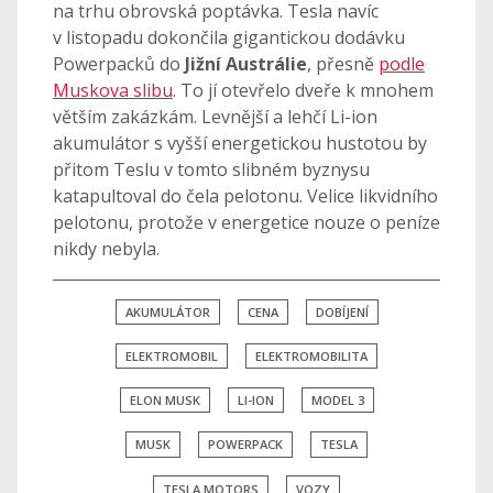
na trhu obrovská poptávka. Tesla navíc
v listopadu dokončila gigantickou dodávku
Powerpacků do
Jižní Austrálie
, přesně
podle
Muskova slibu
. To jí otevřelo dveře k mnohem
větším zakázkám. Levnější a lehčí Li-ion
akumulátor s vyšší energetickou hustotou by
přitom Teslu v tomto slibném byznysu
katapultoval do čela pelotonu. Velice likvidního
pelotonu, protože v energetice nouze o peníze
nikdy nebyla.
AKUMULÁTOR
CENA
DOBÍJENÍ
ELEKTROMOBIL
ELEKTROMOBILITA
ELON MUSK
LI-ION
MODEL 3
MUSK
POWERPACK
TESLA
TESLA MOTORS
VOZY