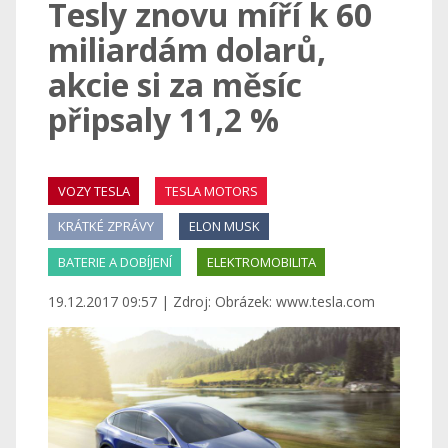
Tesly znovu míří k 60
miliardám dolarů,
akcie si za měsíc
připsaly 11,2 %
VOZY TESLA
TESLA MOTORS
KRÁTKÉ ZPRÁVY
ELON MUSK
BATERIE A DOBÍJENÍ
ELEKTROMOBILITA
19.12.2017 09:57 | Zdroj: Obrázek: www.tesla.com