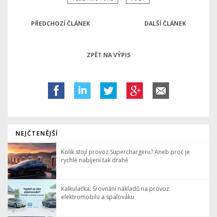
PŘEDCHOZÍ ČLÁNEK
DALŠÍ ČLÁNEK
ZPĚT NA VÝPIS
NEJČTENĚJŠÍ
Kolik stojí provoz Superchargeru? Aneb proč je
rychlé nabíjení tak drahé
Kalkulačka: Srovnání nákladů na provoz
elektromobilu a spalováku