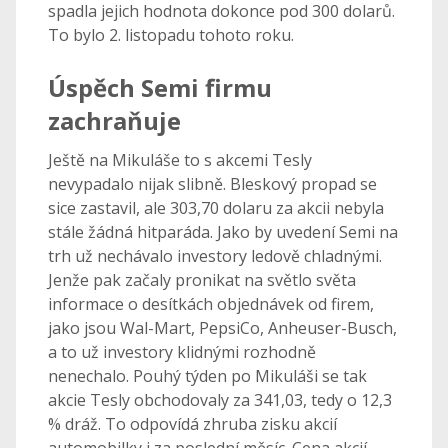
spadla jejich hodnota dokonce pod 300 dolarů.
To bylo 2. listopadu tohoto roku.
Úspěch Semi firmu
zachraňuje
Ještě na Mikuláše to s akcemi Tesly
nevypadalo nijak slibně. Bleskový propad se
sice zastavil, ale 303,70 dolaru za akcii nebyla
stále žádná hitparáda. Jako by uvedení Semi na
trh už nechávalo investory ledově chladnými.
Jenže pak začaly pronikat na světlo světa
informace o desítkách objednávek od firem,
jako jsou Wal-Mart, PepsiCo, Anheuser-Busch,
a to už investory klidnými rozhodně
nenechalo. Pouhý týden po Mikuláši se tak
akcie Tesly obchodovaly za 341,03, tedy o 12,3
% dráž. To odpovídá zhruba zisku akcií