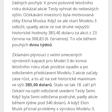
žádných pochyb. V první polovině letošního
roku dokázal akcie Tesly vyhnat do nebeských
výšin. Očekávání investorů byla motivovaná
sliby Elona Muska. Když se ale start Modelu 3
odložil, spadly akcie ze své druhé nejvyšší
historické hodnoty 383,45 dolaru za akcii z 23.
června na 308,83 (6. července). To vše během
pouhých
dvou týdnů
.
Zklamání plynoucí z velmi omezených
výrobních kapacit pro Model 3 do konce
letošního roku však posléze opadlo a po
odloženém představení Modelu 3 akcie začaly
zase růst, a to až na své historické maximum
ve výši
385,00 dolarů
. Stalo se tak 18. září při
čekání na opět odložené uvedení Tesly Semi.
Když byla Semi odložena podruhé, padly akcie
během týdne pod 340 dolarů. A když Elon
Musk přiznal problémy s výrobou Modelu 3,