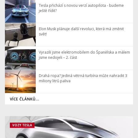
Tesla přichází s novou verzí autopilota - budeme
ještě řídit?
Elon Musk plánuje další revoluci, která má změnit
svět!
Vyrazili jsme elektromobilem do Španělska a málem
jsme nedojeli – 2. část
Drahá ropa? Jediná větrná turbína může nahradit 3
miliony litrů paliva
VÍCE ČLÁNKŮ...
VOZY TESLA