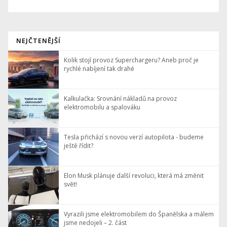
NEJČTENĚJŠÍ
Kolik stojí provoz Superchargeru? Aneb proč je
rychlé nabíjení tak drahé
Kalkulačka: Srovnání nákladů na provoz
elektromobilu a spalováku
Tesla přichází s novou verzí autopilota - budeme
ještě řídit?
Elon Musk plánuje další revoluci, která má změnit
svět!
Vyrazili jsme elektromobilem do Španělska a málem
jsme nedojeli – 2. část