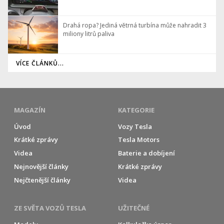
Drahá ropa? Jediná větrná turbína může nahradit 3
miliony litrů paliva
VÍCE ČLÁNKŮ...
MAGAZÍN
KATEGORIE
Úvod
Vozy Tesla
Krátké zprávy
Tesla Motors
Videa
Baterie a dobíjení
Nejnovější články
Krátké zprávy
Nejčtenější články
Videa
ZE SVĚTA VOZŮ TESLA
UŽITEČNÉ