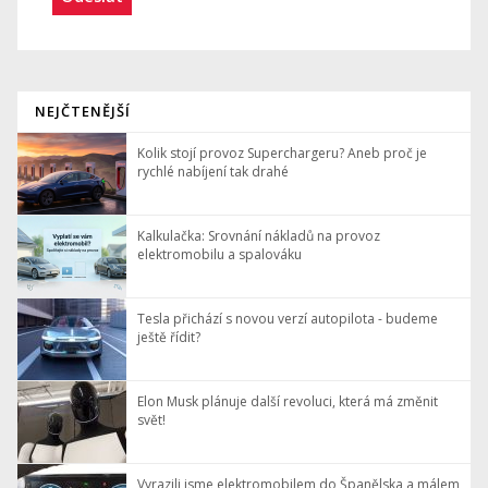
NEJČTENĚJŠÍ
Kolik stojí provoz Superchargeru? Aneb proč je
rychlé nabíjení tak drahé
Kalkulačka: Srovnání nákladů na provoz
elektromobilu a spalováku
Tesla přichází s novou verzí autopilota - budeme
ještě řídit?
Elon Musk plánuje další revoluci, která má změnit
svět!
Vyrazili jsme elektromobilem do Španělska a málem