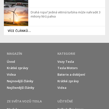
Drahá ropa? Jediná větrná turbína může nahradit 3
miliony litrů paliva
VÍCE ČLÁNKŮ...
MAGAZÍN
KATEGORIE
Úvod
Vozy Tesla
Krátké zprávy
Tesla Motors
Videa
Baterie a dobíjení
Nejnovější články
Krátké zprávy
Nejčtenější články
Videa
ZE SVĚTA VOZŮ TESLA
UŽITEČNÉ