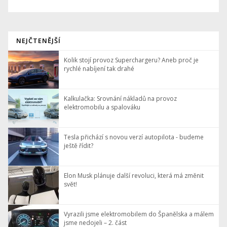
NEJČTENĚJŠÍ
Kolik stojí provoz Superchargeru? Aneb proč je
rychlé nabíjení tak drahé
Kalkulačka: Srovnání nákladů na provoz
elektromobilu a spalováku
Tesla přichází s novou verzí autopilota - budeme
ještě řídit?
Elon Musk plánuje další revoluci, která má změnit
svět!
Vyrazili jsme elektromobilem do Španělska a málem
jsme nedojeli – 2. část