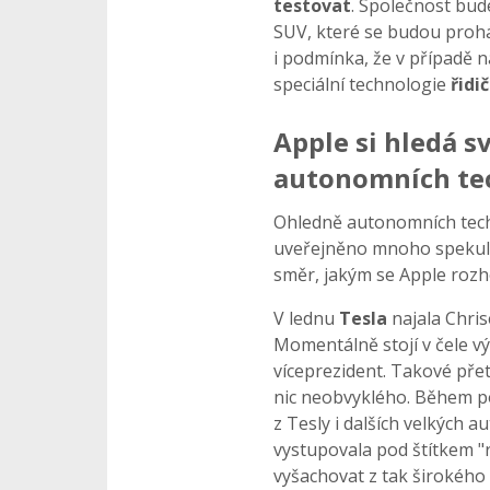
testovat
. Společnost bude
SUV, které se budou prohán
i podmínka, že v případě n
speciální technologie
řidič
Apple si hledá s
autonomních te
Ohledně autonomních techno
uveřejněno mnoho spekula
směr, jakým se Apple rozh
V lednu
Tesla
najala Chris
Momentálně stojí v čele v
víceprezident. Takové pře
nic neobvyklého. Během po
z Tesly i dalších velkých 
vystupovala pod štítkem "
vyšachovat z tak širokého