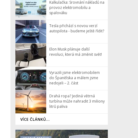
Kalkulačka: Srovnání nákladů na
provoz elektromobilu a
spalováku
Tesla přichází s novou verzí
autopilota - budeme ještě řídit?
Elon Musk plánuje další
revoluci, která má změnit svět!
Vyrazili jsme elektromobilem
do Španělska a málem jsme
nedojeli – 2. část
Drahá ropa? Jediná větrná
turbína může nahradit 3 miliony
litrů paliva
VÍCE ČLÁNKŮ...