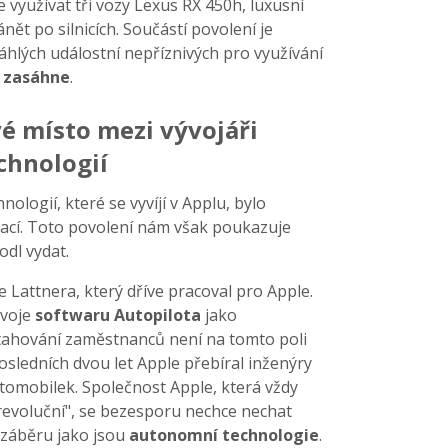
 využívat tři vozy Lexus RX 450h, luxusní
ět po silnicích. Součástí povolení je
áhlých událostní nepříznivých pro využívání
zasáhne
.
vé místo mezi vývojáři
chnologií
logií, které se vyvíjí v Applu, bylo
cí. Toto povolení nám však poukazuje
odl vydat.
e Lattnera, který dříve pracoval pro Apple.
ývoje
softwaru
Autopilota
jako
tahování zaměstnanců není na tomto poli
sledních dvou let Apple přebíral inženýry
automobilek. Společnost Apple, která vždy
revoluční", se bezesporu nechce nechat
 záběru jako jsou
autonomní
technologie
.