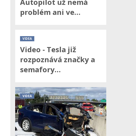
Autopilot už nemá
problém ani ve…
VIDEA
Video - Tesla již
rozpoznává značky a
semafory…
VIDEA