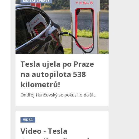
KRÁTKÉ ZPRÁVY
Tesla ujela po Praze
na autopilota 538
kilometrů!
Ondřej Hunčovský se pokusil o další…
VIDEA
Video - Tesla