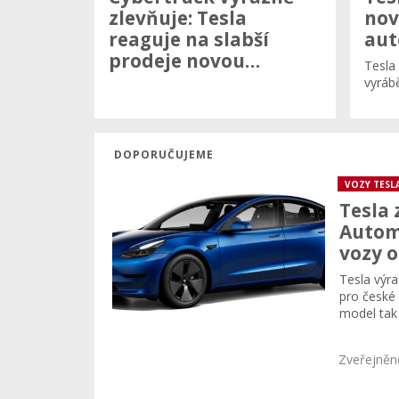
zlevňuje: Tesla
nov
reaguje na slabší
aut
prodeje novou…
Tesla
vyráb
DOPORUČUJEME
VOZY TESL
Tesla 
Automo
vozy o
Tesla výra
pro české 
model tak 
Zveřejněn