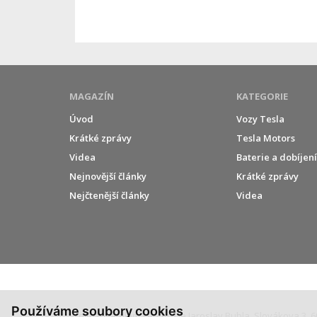
MAGAZÍN
KATEGORIE
Úvod
Vozy Tesla
Krátké zprávy
Tesla Motors
Videa
Baterie a dobíjen
Nejnovější články
Krátké zprávy
Nejčtenější články
Videa
Používáme soubory cookies
Provozovatelem serveru je Jaroslav Bubla, Slovákova 3, 6