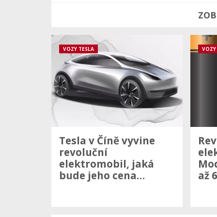
ZOB
VOZY TESLA
VOZY
Tesla v Číně vyvine
Rev
revoluční
ele
elektromobil, jaká
Mod
bude jeho cena…
až 