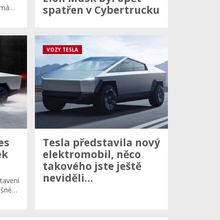
ý má…
spatřen v Cybertrucku
VOZY TESLA
es
Tesla představila nový
ek
elektromobil, něco
takového jste ještě
neviděli…
tavení
pěšné…