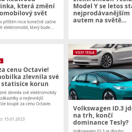
inka, která změní
Model Y se letos s
omobilový svět
nejprodávanějším
autem na světě…
 v příštím roce konečně začne
ět elektromobil, který bude…
VOZY TESLA
A
za cenu Octavie!
bilka zlevnila své
 statisíce korun
zně zlevnila své elektromobily
zákazníky a nejlevnější
lze koupit za cenu Octavie.
Volkswagen ID.3 jd
na trh, končí
o: 15.01.2023
dominance Tesly?
Volkswagen ID.3 je dlouho