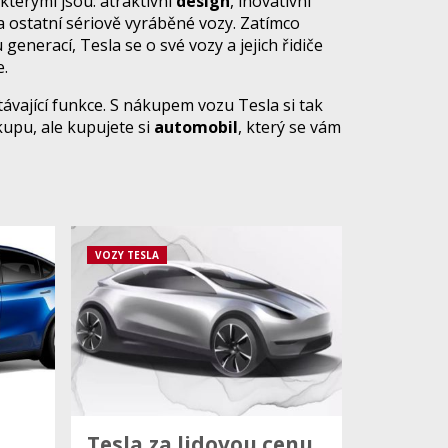
 kterými jsou: atraktivní
design
, inovativní
 ostatní sériově vyráběné vozy. Zatímco
enerací, Tesla se o své vozy a jejich řidiče
.
távající funkce. S nákupem vozu Tesla si tak
upu, ale kupujete si
automobil
, který se vám
VOZY TESLA
Tesla za lidovou cenu