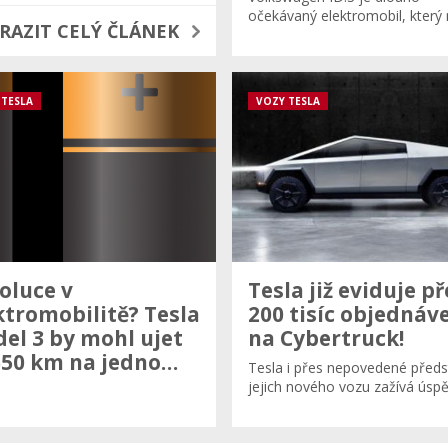
očekávaný elektromobil, kter
RAZIT CELÝ ČLÁNEK
 TESLA
VOZY TESLA
oluce v
Tesla již eviduje př
ktromobilitě? Tesla
200 tisíc objednáv
el 3 by mohl ujet
na Cybertruck!
650 km na jedno…
Tesla i přes nepovedené předs
jejich nového vozu zažívá ús