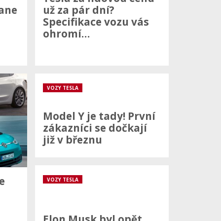
tane
už za pár dní?
Specifikace vozu vás
ohromí…
VOZY TESLA
Model Y je tady! První
zákazníci se dočkají
již v březnu
e
VOZY TESLA
Elon Musk byl opět