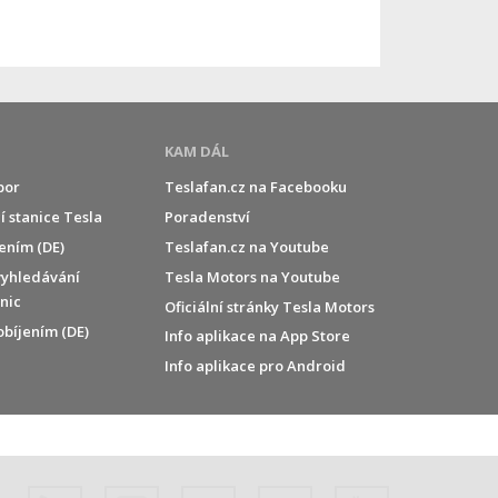
KAM DÁL
por
Teslafan.cz na Facebooku
í stanice Tesla
Poradenství
jením (DE)
Teslafan.cz na Youtube
vyhledávání
Tesla Motors na Youtube
anic
Oficiální stránky Tesla Motors
obíjením (DE)
Info aplikace na App Store
Info aplikace pro Android