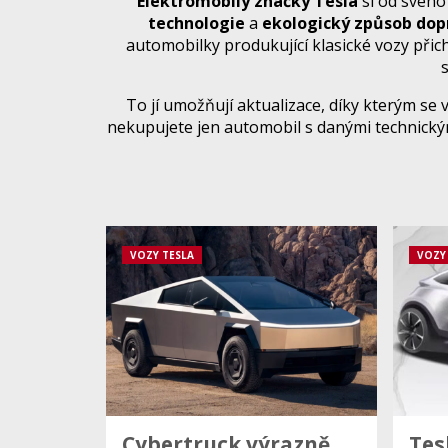
Elektromobily značky Tesla
si od svého
technologie
a
ekologický způsob dop
automobilky produkující klasické vozy přich
To jí umožňují aktualizace, díky kterým se 
nekupujete jen automobil s danými technický
VOZY TESLA
VOZY
Cybertruck výrazně
Tes