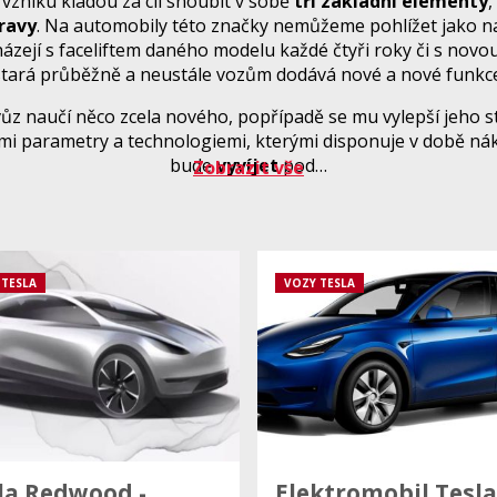
 vzniku kladou za cíl snoubit v sobě
tři základní elementy
,
ravy
. Na automobily této značky nemůžeme pohlížet jako na
ázejí s faceliftem daného modelu každé čtyři roky či s novou g
stará průběžně a neustále vozům dodává nové a nové funkce
vůz naučí něco zcela nového, popřípadě se mu vylepší jeho s
mi parametry a technologiemi, kterými disponuje v době nák
bude
vyvíjet
pod…
Zobrazit vše
 TESLA
VOZY TESLA
la Redwood -
Elektromobil Tesla