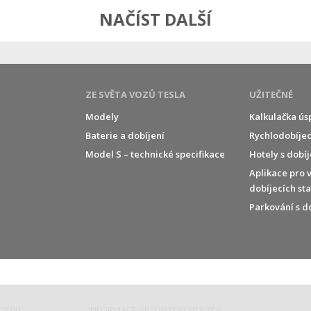
NAČÍST DALŠÍ
ZE SVĚTA VOZŮ TESLA
UŽITEČNÉ
Modely
Kalkulačka ús
Baterie a dobíjení
Rychlodobíjec
í
Model S – technické specifikace
Hotely s dobí
Aplikace pro 
dobíjecích st
Parkování s d
02 00
INFORMACE PRO INZERENTY ZDE