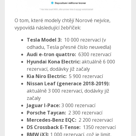
O tom, které modely chtějí Norové nejvíce,
vypovídá následující žebříček:
Tesla Model 3:
10 000 rezervací (v
odhadu, Tesla přesné číslo neuvedla)
Audi e-tron quattro:
6300 rezervací
Hyundai Kona Electric:
aktuálně 6 000
rezervací, dodávky již začaly
Kia Niro Electric:
5 900 rezervací
Nissan Leaf (generace 2018-2019):
aktuálně 3 000 rezervací, dodávky již
začaly
Jaguar I-Pace:
3 000 rezervací
Porsche Taycan:
2 300 rezervací
Mercedes-Benz EQC:
2 200 rezervací
DS Crossback E-Tense:
1350 rezervací
BMW iX3:
1 000 rezervací, což je limit,