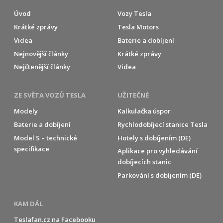
Úvod
Vozy Tesla
Krátké zprávy
Tesla Motors
Videa
Baterie a dobíjení
Nejnovější články
Krátké zprávy
Nejčtenější články
Videa
ZE SVĚTA VOZŮ TESLA
UŽITEČNÉ
Modely
Kalkulačka úspor
Baterie a dobíjení
Rychlodobíjecí stanice Tesla
Model S – technické
Hotely s dobíjením (DE)
specifikace
Aplikace pro vyhledávání
dobíjecích stanic
Parkování s dobíjením (DE)
KAM DÁL
Teslafan.cz na Facebooku