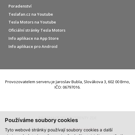
Poradenství
Teslafan.cz na Youtube
Tesla Motors na Youtube
Oficiální stránky Tesla Motors
Info aplikace na App Store
Info aplikace pro Android
Provozovatelem serveru je Jaroslav Bubla, Slovákova 3, 602 00 Brno,
IČO: 06797016.
INFORMACE PRO INZERENTY ZDE
Používáme soubory cookies
Napište nám:
info@teslafan.cz
Tyto webové stránky používají soubory cookies a další