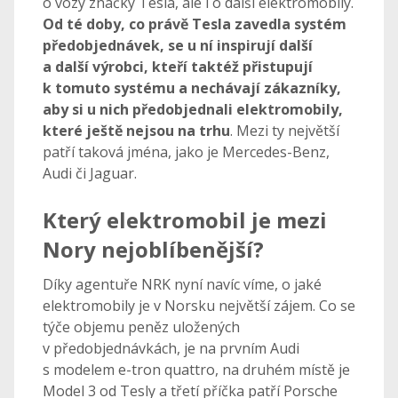
o vozy značky Tesla, ale i o další elektromobily.
Od té doby, co právě Tesla zavedla systém
předobjednávek, se u ní inspirují další
a další výrobci, kteří taktéž přistupují
k tomuto systému a nechávají zákazníky,
aby si u nich předobjednali elektromobily,
které ještě nejsou na trhu
. Mezi ty největší
patří taková jména, jako je Mercedes-Benz,
Audi či Jaguar.
Který elektromobil je mezi
Nory nejoblíbenější?
Díky agentuře NRK nyní navíc víme, o jaké
elektromobily je v Norsku největší zájem. Co se
týče objemu peněz uložených
v předobjednávkách, je na prvním Audi
s modelem e-tron quattro, na druhém místě je
Model 3 od Tesly a třetí příčka patří Porsche