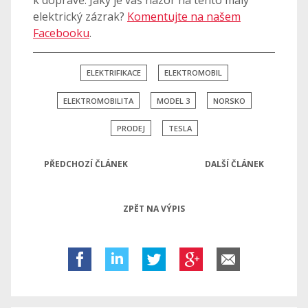
k dopravě. Jaký je váš názor na tento malý
elektrický zázrak?
Komentujte na našem
Facebooku
.
ELEKTRIFIKACE
ELEKTROMOBIL
ELEKTROMOBILITA
MODEL 3
NORSKO
PRODEJ
TESLA
PŘEDCHOZÍ ČLÁNEK
DALŠÍ ČLÁNEK
ZPĚT NA VÝPIS