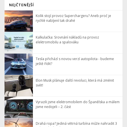
NEJČTENĚJŠÍ
Kolik stojí provoz Superchargeru? Aneb proč je
rychlé nabíjení tak drahé
Kalkulačka: Srovnání nákladů na provoz
elektromobilu a spalováku
Tesla přichází s novou verzí autopilota - budeme
ještě řídit?
Elon Musk plánuje další revoluci, která má změnit
svět!
Vyrazili jsme elektromobilem do Španělska a málem
jsme nedojeli – 2. část
Drahá ropa? Jediná větrná turbína může nahradit 3