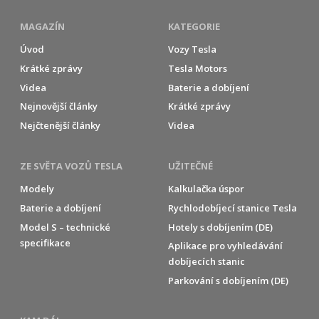
MAGAZÍN
KATEGORIE
Úvod
Vozy Tesla
Krátké zprávy
Tesla Motors
Videa
Baterie a dobíjení
Nejnovější články
Krátké zprávy
Nejčtenější články
Videa
ZE SVĚTA VOZŮ TESLA
UŽITEČNÉ
Modely
Kalkulačka úspor
Baterie a dobíjení
Rychlodobíjecí stanice Tesla
Model S – technické
Hotely s dobíjením (DE)
specifikace
Aplikace pro vyhledávání
dobíjecích stanic
Parkování s dobíjením (DE)