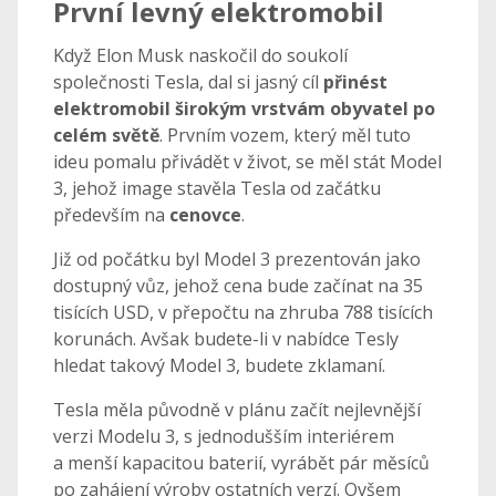
První levný elektromobil
Když Elon Musk naskočil do soukolí
společnosti Tesla, dal si jasný cíl
přinést
elektromobil širokým vrstvám obyvatel po
celém světě
. Prvním vozem, který měl tuto
ideu pomalu přivádět v život, se měl stát Model
3, jehož image stavěla Tesla od začátku
především na
cenovce
.
Již od počátku byl Model 3 prezentován jako
dostupný vůz, jehož cena bude začínat na 35
tisících USD, v přepočtu na zhruba 788 tisících
korunách. Avšak budete-li v nabídce Tesly
hledat takový Model 3, budete zklamaní.
Tesla měla původně v plánu začít nejlevnější
verzi Modelu 3, s jednodušším interiérem
a menší kapacitou baterií, vyrábět pár měsíců
po zahájení výroby ostatních verzí. Ovšem