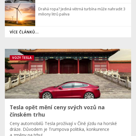
Drahá ropa? Jediná větrná turbína může nahradit 3
miliony litrů paliva
VÍCE ČLÁNKŮ...
VOZY TESLA
Tesla opět mění ceny svých vozů na
čínském trhu
Ceny automobilů Tesla prožívají v Číně jízdu na horské
dráze. Důvodem je Trumpova politika, konkurence
a změny na trhu!