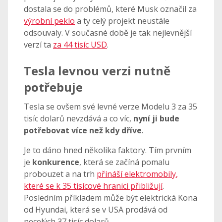
dostala se do problémů, které Musk označil za
výrobní peklo
a ty celý projekt neustále
odsouvaly. V současné době je tak nejlevnější
verzí ta
za 44 tisíc USD
.
Tesla levnou verzi nutně
potřebuje
Tesla se ovšem své levné verze Modelu 3 za 35
tisíc dolarů nevzdává a co víc,
nyní ji bude
potřebovat více než kdy dříve
.
Je to dáno hned několika faktory. Tím prvním
je
konkurence
, která se začíná pomalu
probouzet a na trh
přináší elektromobily,
které se k 35 tisícové hranici přibližují
.
Posledním příkladem může být elektrická Kona
od Hyundai, která se v USA prodává od
necelých 37 tisíc dolarů.