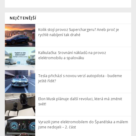
NEJČTENĚJŠÍ
Kolik stojí provoz Superchargeru? Aneb proč je
rychlé nabíjení tak drahé
Kalkulačka: Srovnání nákladů na provoz
elektromobilu a spalováku
Tesla přichází s novou verzí autopilota - budeme
ještě řídit?
Elon Musk plánuje další revoluci, která má změnit
svět!
Vyrazili jsme elektromobilem do Španělska a málem
jsme nedojeli – 2. část