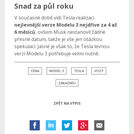
Snad za půl roku
V současné době vidí Tesla realizaci
nejlevnější verze Modelu 3 nejdříve za 4 až
6 měsíců
, ovšem Musk nestanovil žádné
přesné datum, takže je vše jen otázkou
spekulací. Jasné je však to, že Tesla levnou
verzi Modelu 3 potřebuje velmi nutně.
CENA
MODEL 3
TESLA
VOZY
ZÁKAZNÍCI
ZPĚT NA VÝPIS