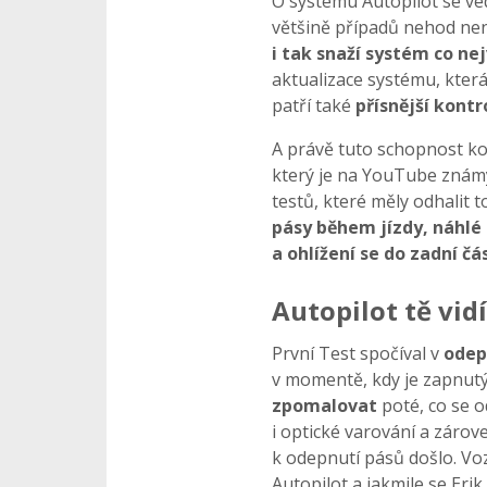
O systému Autopilot se ved
většině případů nehod ne
i tak snaží systém co ne
aktualizace systému, která
patří také
přísnější kontr
A právě tuto schopnost ko
který je na YouTube znám
testů, které měly odhalit t
pásy během jízdy, náhlé 
a ohlížení se do zadní čá
Autopilot tě vidí
První Test spočíval v
odep
v momentě, kdy je zapnutý
zpomalovat
poté, co se 
i optické varování a zárov
k odepnutí pásů došlo. Voz
Autopilot a jakmile se Erik