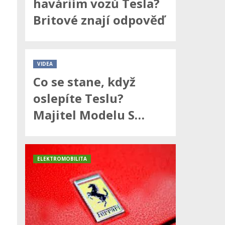
haváriím vozů Tesla?
Britové znají odpověď
VIDEA
Co se stane, když
oslepíte Teslu?
Majitel Modelu S…
ELEKTROMOBILITA