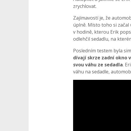
zrychlovat.
Zajímavostí je, že automob
úplně. Místo toho si začal
v hodině, kterou Erik pops
odlehčil sedadlu, na které
Posledním testem byla simu
dívají skrze zadní okno 
svou váhu ze sedadla
. Er
váhu na sedadle, automob