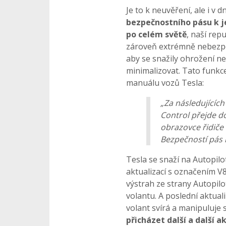
Je to k neuvěření, ale i v 
bezpečnostního pásu k j
po celém světě
, naší rep
zároveň extrémně nebezpeč
aby se snažily ohrožení ne
minimalizovat. Tato funkc
manuálu vozů Tesla:
„Za následujících
Control přejde d
obrazovce řidiče 
Bezpečností pás ř
Tesla se snaží na Autopilo
aktualizací s označením V8
výstrah ze strany Autopil
volantu. A poslední aktuali
volant svírá a manipuluje 
přicházet další a další 