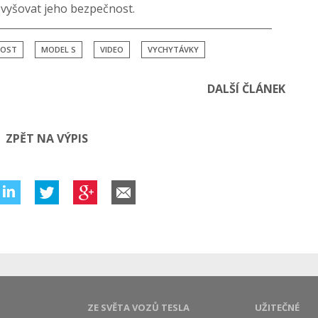
vyšovat jeho bezpečnost.
NOST
MODEL S
VIDEO
VYCHYTÁVKY
DALŠÍ ČLÁNEK
ZPĚT NA VÝPIS
ZE SVĚTA VOZŮ TESLA
UŽITEČNÉ