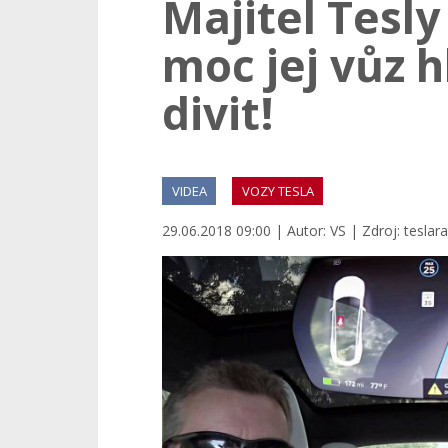
Majitel Tesly 
moc jej vůz h
divit!
VIDEA
VOZY TESLA
29.06.2018 09:00 | Autor: VS | Zdroj: tesla