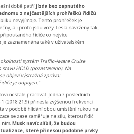
dnešní době patří
jízda bez zapnutého
ednomu z nejčastějších prohřešků řidičů
ubliku nevyjímaje. Tento prohřešek je
ný, a i proto jsou vozy Tesla navrženy tak,
připoutaného řidiče co nejvíce
e je zaznamenána také v uživatelském
 okolností systém Traffic-Aware Cruise
o stavu HOLD (pozastaveno). Na
se objeví výstražná zpráva:
idiče je odpojen.“
tovi nestále pracovat. Jedna z posledních
.1 (2018.21.9) přinesla zvýšenou frekvenci
ota v podobě hlídání obou umístění rukou na
zace se zase zaměřuje na sílu, kterou řidič
s ním.
Musk navíc slíbil, že budou
aktualizace, které přinesou podobné prvky