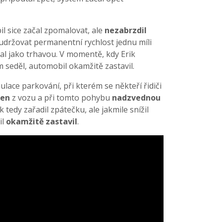
il sice začal zpomalovat, ale
nezabrzdil
 udržovat permanentní rychlost jednu míli
al jako trhavou. V momentě, kdy Erik
m seděl, automobil okamžitě zastavil.
lace parkování, při kterém se někteří řidiči
ven
z vozu a při tomto pohybu
nadzvednou
ik tedy zařadil zpátečku, ale jakmile snížil
il
okamžitě zastavil
.