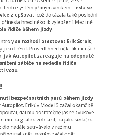
e řada diskusí, ovšem je jasné, že ve
ní tento systém přímým viníkem.
Tesla se
jvíce zlepšovat
, což dokázala také poslední
 přinesla hned několik vylepšení. Mezi ně
ola řidiče během jízdy
.
ntroly
se rozhodl otestovat Erik Strait
,
ý jako DÆrik.Provedl hned několik menších
o,
jak Autopilot zareaguje na odepnuté
snížení zátěže na sedadle řidiče
sti vozu
.
!
nutí bezpečnostních pásů během jízdy
 Autopilot. Erikův Model S začal okamžitě
odpoutal, dal mu dostatečně jasné zvukové
eň mu na grafice zobrazil, na jaké sedačce
idlo nadále setrvávalo v režimu
 připoutal zpět, systém začal opět