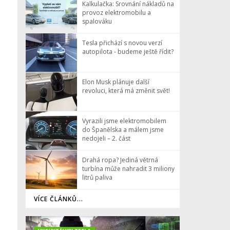
Kalkulačka: Srovnání nákladů na
provoz elektromobilu a
spalováku
Tesla přichází s novou verzí
autopilota - budeme ještě řídit?
Elon Musk plánuje další
revoluci, která má změnit svět!
Vyrazili jsme elektromobilem
do Španělska a málem jsme
nedojeli – 2. část
Drahá ropa? Jediná větrná
turbína může nahradit 3 miliony
litrů paliva
VÍCE ČLÁNKŮ...