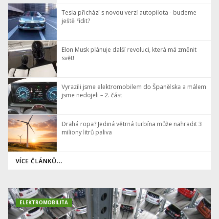
Tesla přichází s novou verzí autopilota - budeme
ještě řídit?
Elon Musk plánuje další revoluci, která má změnit
svět!
Vyrazili jsme elektromobilem do Španělska a málem
jsme nedojeli – 2. část
Drahá ropa? Jediná větrná turbína může nahradit 3
miliony litrů paliva
VÍCE ČLÁNKŮ...
ELEKTROMOBILITA