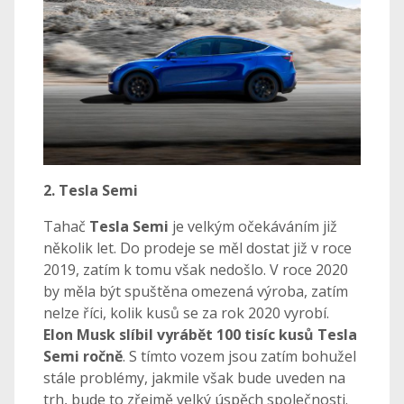
2. Tesla Semi
Tahač
Tesla Semi
je velkým očekáváním již
několik let. Do prodeje se měl dostat již v roce
2019, zatím k tomu však nedošlo. V roce 2020
by měla být spuštěna omezená výroba, zatím
nelze říci, kolik kusů se za rok 2020 vyrobí.
Elon Musk slíbil vyrábět 100 tisíc kusů Tesla
Semi ročně
. S tímto vozem jsou zatím bohužel
stále problémy, jakmile však bude uveden na
trh, bude to zřejmě velký úspěch společnosti.