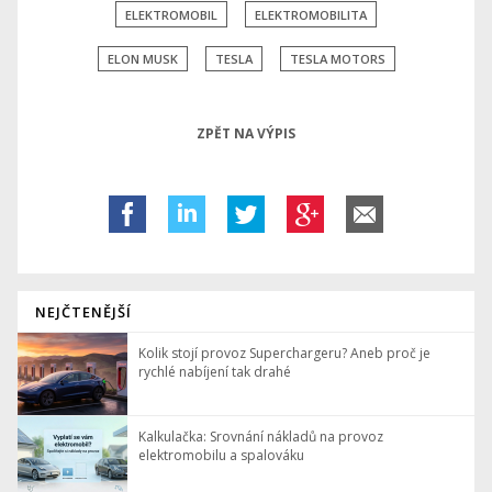
ELEKTROMOBIL
ELEKTROMOBILITA
ELON MUSK
TESLA
TESLA MOTORS
ZPĚT NA VÝPIS
NEJČTENĚJŠÍ
Kolik stojí provoz Superchargeru? Aneb proč je
rychlé nabíjení tak drahé
Kalkulačka: Srovnání nákladů na provoz
elektromobilu a spalováku