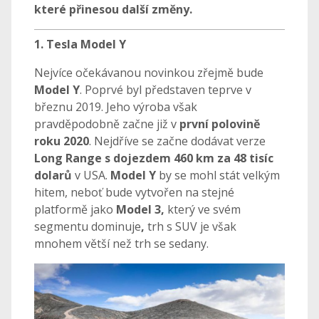
které přinesou další změny.
1. Tesla Model Y
Nejvíce očekávanou novinkou zřejmě bude
Model Y
. Poprvé byl představen teprve v
březnu 2019. Jeho výroba však
pravděpodobně začne již v
první polovině
roku 2020
. Nejdříve se začne dodávat verze
Long Range s dojezdem 460 km za 48 tisíc
dolarů
v USA.
Model Y
by se mohl stát velkým
hitem, neboť bude vytvořen na stejné
platformě jako
Model 3,
který ve svém
segmentu dominuje
,
trh s SUV je však
mnohem větší než trh se sedany.