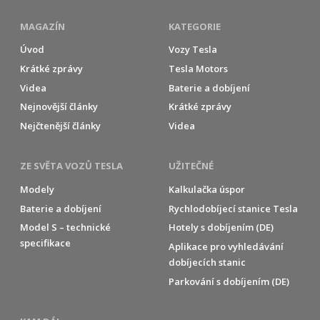
MAGAZÍN
KATEGORIE
Úvod
Vozy Tesla
Krátké zprávy
Tesla Motors
Videa
Baterie a dobíjení
Nejnovější články
Krátké zprávy
Nejčtenější články
Videa
ZE SVĚTA VOZŮ TESLA
UŽITEČNÉ
Modely
Kalkulačka úspor
Baterie a dobíjení
Rychlodobíjecí stanice Tesla
Model S – technické
Hotely s dobíjením (DE)
specifikace
Aplikace pro vyhledávání
dobíjecích stanic
Parkování s dobíjením (DE)