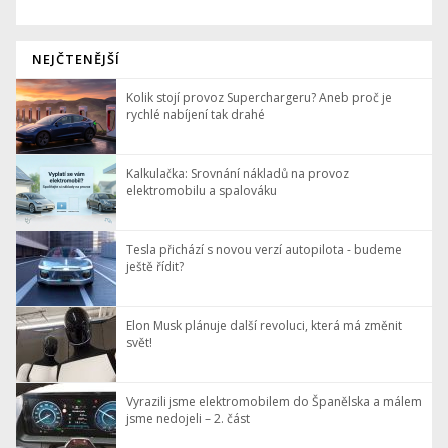
NEJČTENĚJŠÍ
Kolik stojí provoz Superchargeru? Aneb proč je
rychlé nabíjení tak drahé
Kalkulačka: Srovnání nákladů na provoz
elektromobilu a spalováku
Tesla přichází s novou verzí autopilota - budeme
ještě řídit?
Elon Musk plánuje další revoluci, která má změnit
svět!
Vyrazili jsme elektromobilem do Španělska a málem
jsme nedojeli – 2. část