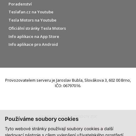
Poradenství
Teslafan.cz na Youtube
Tesla Motors na Youtube
Oficiální stránky Tesla Motors
Info aplikace na App Store
Info aplikace pro Android
Provozovatelem serveru je Jaroslav Bubla, Slovákova 3, 602 00 Brno,
IČO: 06797016.
INFORMACE PRO INZERENTY ZDE
Používáme soubory cookies
Napište nám:
info@teslafan.cz
Tyto webové stránky používají soubory cookies a další
sledovací nástroje s cílem vylepšení uživatelského prostředí,