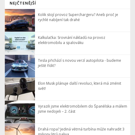
NEJČTENĚJŠÍ
Kolik stojí provoz Superchargeru? Aneb proč je
rychlé nabíjení tak drahé
Kalkulačka: Srovnání nákladů na provoz
elektromobilu a spalováku
Tesla přichází s novou verzí autopilota - budeme
ještě řídit?
Elon Musk plánuje další revoluci, která má změnit
svět!
Vyrazili jsme elektromobilem do Španělska a málem
jsme nedojeli – 2. část
Drahá ropa? Jediná větrná turbína může nahradit 3
miliony litrů paliva