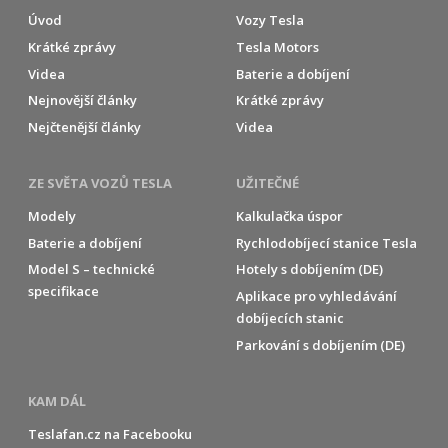
Úvod
Vozy Tesla
Krátké zprávy
Tesla Motors
Videa
Baterie a dobíjení
Nejnovější články
Krátké zprávy
Nejčtenější články
Videa
ZE SVĚTA VOZŮ TESLA
UŽITEČNÉ
Modely
Kalkulačka úspor
Baterie a dobíjení
Rychlodobíjecí stanice Tesla
Model S – technické
Hotely s dobíjením (DE)
specifikace
Aplikace pro vyhledávání
dobíjecích stanic
Parkování s dobíjením (DE)
KAM DÁL
Teslafan.cz na Facebooku