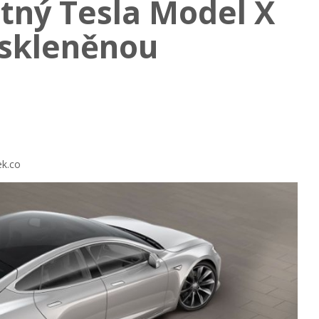
tný Tesla Model X
 skleněnou
ek.co