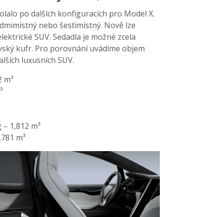
olalo po dalších konfiguracích pro Model X.
edmimístný nebo šestimístný. Nově lze
lektrické SUV. Sedadla je možné zcela
rovský kufr. Pro porovnání uvádíme objem
lších luxusních SUV.
2 m³
³
– 1,812 m³
,781 m³