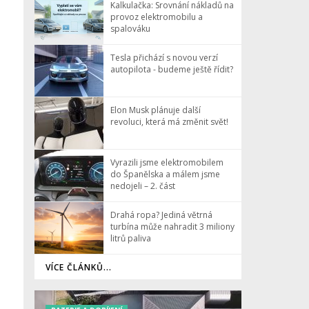
Kalkulačka: Srovnání nákladů na
provoz elektromobilu a
spalováku
Tesla přichází s novou verzí
autopilota - budeme ještě řídit?
Elon Musk plánuje další
revoluci, která má změnit svět!
Vyrazili jsme elektromobilem
do Španělska a málem jsme
nedojeli – 2. část
Drahá ropa? Jediná větrná
turbína může nahradit 3 miliony
litrů paliva
VÍCE ČLÁNKŮ...