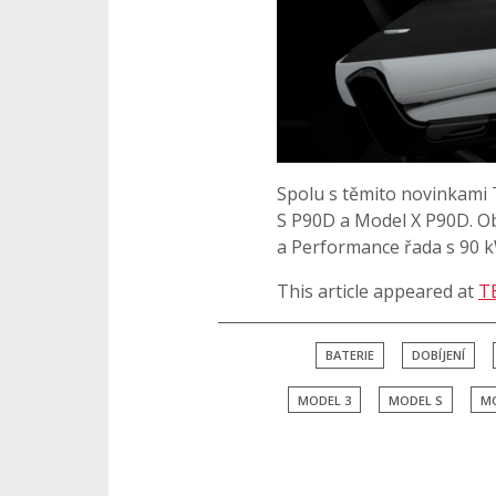
Spolu s těmito novinkami 
S P90D a Model X P90D. Ob
a Performance řada s 90 k
This article appeared at
T
BATERIE
DOBÍJENÍ
MODEL 3
MODEL S
MO