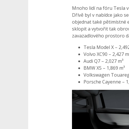
Mnoho lidí na fóru Tesla v
Dřívě byl v nabídce jako s
objednat také pětimístné e
sklopit a vytvořit tak ob
zavazadlového prostoro da
Tesla Model X – 2,49
Volvo XC90 – 2,427 m
Audi Q7 – 2,027 m³
BMW X5 – 1,869 m³
Volkswagen Touareg 
Porsche Cayenne – 1