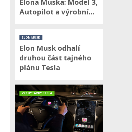
Elona Muska: Model 3,
Autopilot a výrobní…
ELON MUSK
Elon Musk odhalí
druhou část tajného
plánu Tesla
VYCHYTÁVKY TESLA