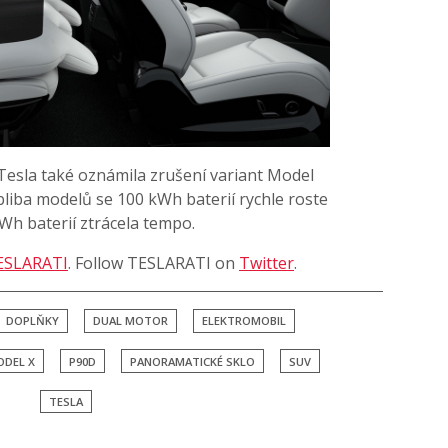
Tesla také oznámila zrušení variant Model
liba modelů se 100 kWh baterií rychle roste
Wh baterií ztrácela tempo.
ESLARATI
. Follow TESLARATI on
Twitter
.
DOPLŇKY
DUAL MOTOR
ELEKTROMOBIL
DEL X
P90D
PANORAMATICKÉ SKLO
SUV
TESLA