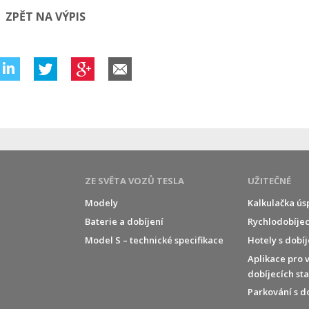
ZPĚT NA VÝPIS
ZE SVĚTA VOZŮ TESLA
UŽITEČNÉ
Modely
Kalkulačka ús
Baterie a dobíjení
Rychlodobíjec
í
Model S – technické specifikace
Hotely s dobí
Aplikace pro 
dobíjecích st
Parkování s d