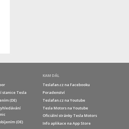
KAM DÁL
por
Teslafan.cz na Facebooku
í stanice Tesla
Poradenství
jením (DE)
Teslafan.cz na Youtube
vyhledávání
Tesla Motors na Youtube
anic
Oficiální stránky Tesla Motors
obíjením (DE)
Info aplikace na App Store