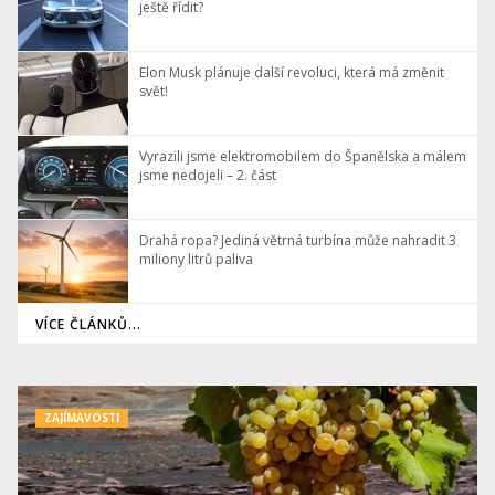
ještě řídit?
Elon Musk plánuje další revoluci, která má změnit
svět!
Vyrazili jsme elektromobilem do Španělska a málem
jsme nedojeli – 2. část
Drahá ropa? Jediná větrná turbína může nahradit 3
miliony litrů paliva
VÍCE ČLÁNKŮ...
ZAJÍMAVOSTI