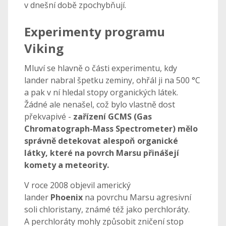
v dnešní době zpochybňují.
Experimenty programu
Viking
Mluví se hlavně o části experimentu, kdy
lander nabral špetku zeminy, ohřál ji na 500 °C
a pak v ní hledal stopy organických látek.
Žádné ale nenašel, což bylo vlastně dost
překvapivé -
zařízení GCMS (Gas
Chromatograph-Mass Spectrometer) mělo
správně detekovat alespoň organické
látky, které na povrch Marsu přinášejí
komety a meteority.
V roce 2008 objevil americký
lander
Phoenix
na povrchu Marsu agresivní
soli chloristany, známé též jako perchloráty.
A perchloráty mohly způsobit zničení stop