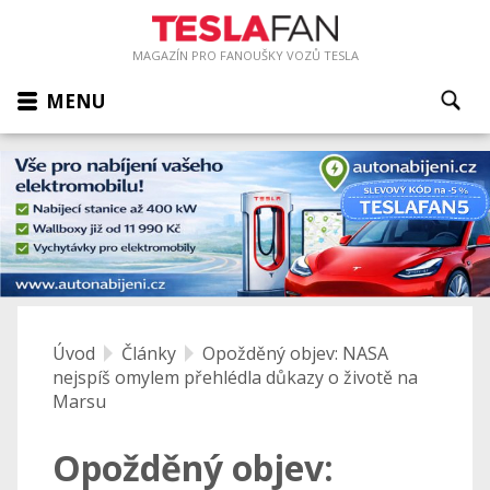
MAGAZÍN PRO FANOUŠKY VOZŮ TESLA
MENU
Úvod
Články
Opožděný objev: NASA
nejspíš omylem přehlédla důkazy o životě na
Marsu
Opožděný objev: