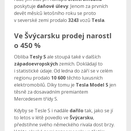
poskytuje
daňové úlevy
. Jenom za prvních
devět měsíců letošního roku se proto
v severské zemi prodalo
3243
vozů
Tesla
.
Ve Švýcarsku prodej narostl
o 450 %
Obliba
Tesly S
ale stoupá také v dalších
západoevropských
zemích. Dokládají to
i statistické údaje. Od ledna do září se v celém
regionu prodalo
10 600
těchto luxusních
elektromobilů. Díky tomu je
Tesla Model S
jen
těsně za dosavadním premiantem
Mercedesem třídy S.
Kdyby se Tesle S i nadále
dařilo
tak, jako se jí
to letos v létě povedlo ve
Švýcarsku
,
předstihne svého německého rivala dost brzy.