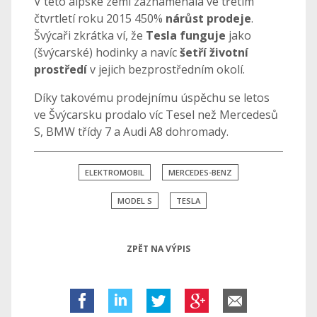
V této alpské zemi zaznamenala ve třetím
čtvrtletí roku 2015 450%
nárůst prodeje
.
Švýcaři zkrátka ví, že
Tesla funguje
jako
(švýcarské) hodinky a navíc
šetří životní
prostředí
v jejich bezprostředním okolí.
Díky takovému prodejnímu úspěchu se letos
ve Švýcarsku prodalo víc Tesel než Mercedesů
S, BMW třídy 7 a Audi A8 dohromady.
ELEKTROMOBIL
MERCEDES-BENZ
MODEL S
TESLA
ZPĚT NA VÝPIS