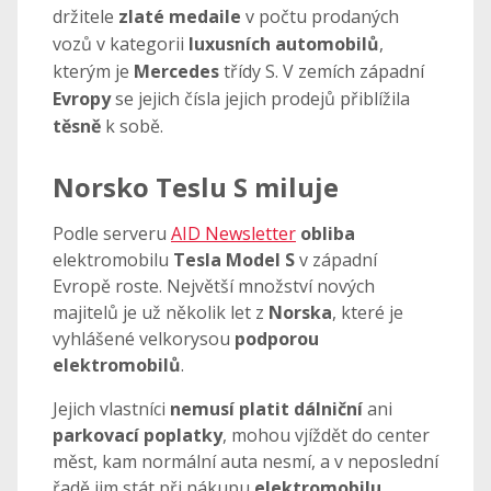
držitele
zlaté medaile
v počtu prodaných
vozů v kategorii
luxusních automobilů
,
kterým je
Mercedes
třídy S. V zemích západní
Evropy
se jejich čísla jejich prodejů přiblížila
těsně
k sobě.
Norsko Teslu S miluje
Podle serveru
AID Newsletter
obliba
elektromobilu
Tesla Model S
v západní
Evropě roste. Největší množství nových
majitelů je už několik let z
Norska
, které je
vyhlášené velkorysou
podporou
elektromobilů
.
Jejich vlastníci
nemusí platit dálniční
ani
parkovací poplatky
, mohou vjíždět do center
měst, kam normální auta nesmí, a v neposlední
řadě jim stát při nákupu
elektromobilu