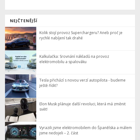
NEJČTENĚJŠÍ
Kolik stojí provoz Superchargeru? Aneb proč je
rychlé nabíjení tak drahé
Kalkulačka: Srovnání nákladů na provoz
elektromobilu a spalováku
Tesla přichází s novou verzí autopilota - budeme
ještě řídit?
Elon Musk plánuje další revoluci, která má změnit
svět!
Vyrazili jsme elektromobilem do Španělska a málem
jsme nedojeli – 2. část