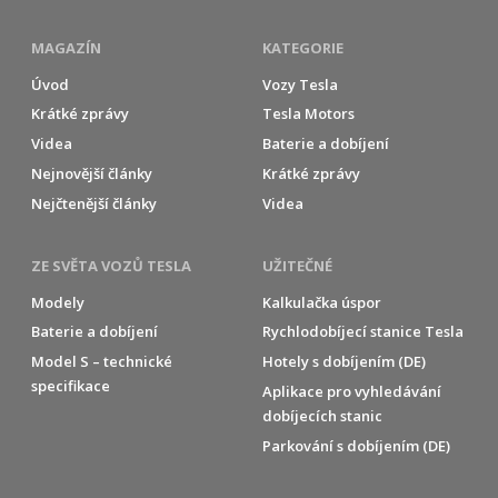
MAGAZÍN
KATEGORIE
Úvod
Vozy Tesla
Krátké zprávy
Tesla Motors
Videa
Baterie a dobíjení
Nejnovější články
Krátké zprávy
Nejčtenější články
Videa
ZE SVĚTA VOZŮ TESLA
UŽITEČNÉ
Modely
Kalkulačka úspor
Baterie a dobíjení
Rychlodobíjecí stanice Tesla
Model S – technické
Hotely s dobíjením (DE)
specifikace
Aplikace pro vyhledávání
dobíjecích stanic
Parkování s dobíjením (DE)