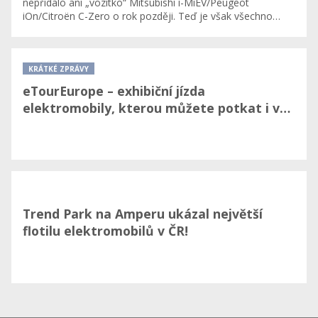
nepřidalo ani „vozítko“ Mitsubishi i-MiEV/Peugeot
iOn/Citroën C-Zero o rok později. Teď je však všechno…
KRÁTKÉ ZPRÁVY
eTourEurope – exhibiční jízda
elektromobily, kterou můžete potkat i v…
Trend Park na Amperu ukázal největší
flotilu elektromobilů v ČR!