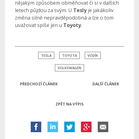
nějakým způsobem obměňovat či si v dalších
letech půjdou za svým. U
Tesly
je jakákoliv
změna silně nepravděpodobná a lze o tom
uvažovat spíše jen u
Toyoty
.
TESLA
TOYOTA
VODÍK
VOLKSWAGEN
PŘEDCHOZÍ ČLÁNEK
DALŠÍ ČLÁNEK
ZPĚT NA VÝPIS