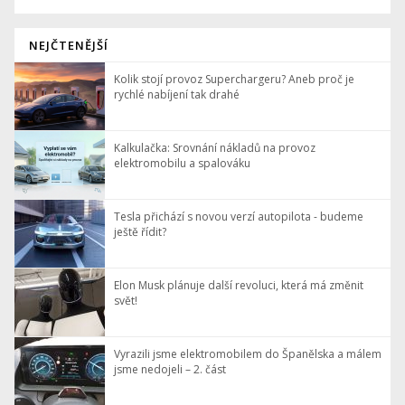
NEJČTENĚJŠÍ
Kolik stojí provoz Superchargeru? Aneb proč je
rychlé nabíjení tak drahé
Kalkulačka: Srovnání nákladů na provoz
elektromobilu a spalováku
Tesla přichází s novou verzí autopilota - budeme
ještě řídit?
Elon Musk plánuje další revoluci, která má změnit
svět!
Vyrazili jsme elektromobilem do Španělska a málem
jsme nedojeli – 2. část