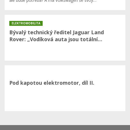
ale bude potřeba? A má Volkswagen se svoji…
ELEKTROMOBILITA
Bývalý technický ředitel Jaguar Land
Rover: „Vodíková auta jsou totální…
Pod kapotou elektromotor, díl II.