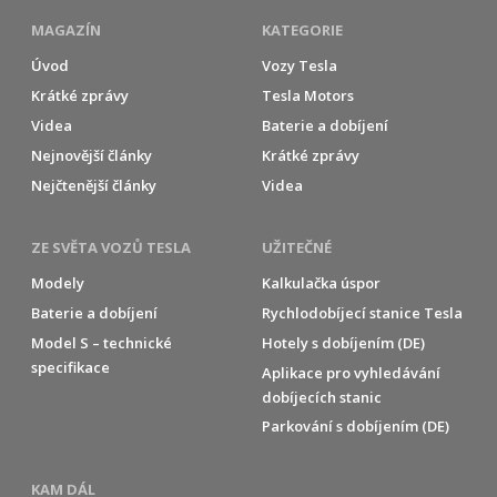
MAGAZÍN
KATEGORIE
Úvod
Vozy Tesla
Krátké zprávy
Tesla Motors
Videa
Baterie a dobíjení
Nejnovější články
Krátké zprávy
Nejčtenější články
Videa
ZE SVĚTA VOZŮ TESLA
UŽITEČNÉ
Modely
Kalkulačka úspor
Baterie a dobíjení
Rychlodobíjecí stanice Tesla
Model S – technické
Hotely s dobíjením (DE)
specifikace
Aplikace pro vyhledávání
dobíjecích stanic
Parkování s dobíjením (DE)
KAM DÁL