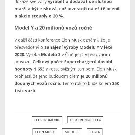
dokáže své vozy
vyrábět a dodávat se slušnou
marží a být zisková, což investoři náležitě ocenili
a akcie stouply o 20 %
.
Model Y a 20 milionů vozů ročně
V další části konference Elon Musk oznámil, že je
přesvědčený o
zahájení výroby Modelu Y v létě
2020
. Výroba
Modelu 3
v Číně je již v testovacím
provozu.
Celkový počet Superchargerů dosáhl
hodnoty 1 653
a roste svižným tempem. Elon Musk
prohlásil, že jeho budoucím cílem je
20 milionů
dodaných vozů ročně
. Tento rok to bude kolem
350
tisíc vozů
.
ELEKTROMOBIL
ELEKTROMOBILITA
ELON MUSK
MODEL 3
TESLA