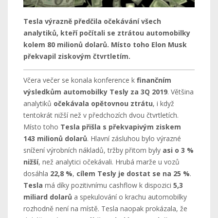
Tesla výrazně předčila očekávání všech
analytiků, kteří počítali se ztrátou automobilky
kolem 80 milionů dolarů. Místo toho Elon Musk
překvapil ziskovým čtvrtletím.
Včera večer se konala konference k
finančním
výsledkům automobilky Tesly za 3Q 2019
. Většina
analytiků
očekávala opětovnou ztrátu
, i když
tentokrát nižší než v předchozích dvou čtvrtletích.
Místo toho
Tesla přišla s překvapivým ziskem
143 milionů dolarů
. Hlavní zásluhou bylo výrazné
snížení výrobních nákladů, tržby přitom byly
asi o 3 %
nižší
, než analytici očekávali. Hrubá marže u vozů
dosáhla
22,8 %
,
cílem Tesly je dostat se na 25 %
.
Tesla
má díky pozitivnímu cashflow k dispozici
5,3
miliard dolarů
a spekulování o krachu automobilky
rozhodně není na místě. Tesla naopak prokázala, že