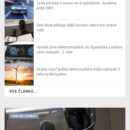
Tesla přichází s novou verzí autopilota - budeme
ještě řídit?
Elon Musk plánuje další revoluci, která má změnit
svět!
Vyrazili jsme elektromobilem do Španělska a málem
jsme nedojeli – 2. část
Drahá ropa? Jediná větrná turbína může nahradit 3
miliony litrů paliva
VÍCE ČLÁNKŮ...
KRÁTKÉ ZPRÁVY