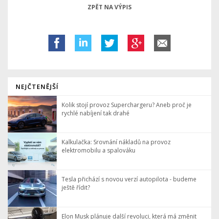
ZPĚT NA VÝPIS
NEJČTENĚJŠÍ
Kolik stojí provoz Superchargeru? Aneb proč je
rychlé nabíjení tak drahé
Kalkulačka: Srovnání nákladů na provoz
elektromobilu a spalováku
Tesla přichází s novou verzí autopilota - budeme
ještě řídit?
Elon Musk plánuje další revoluci, která má změnit