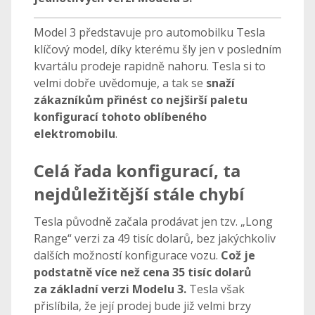
Model 3 představuje pro automobilku Tesla
klíčový model, díky kterému šly jen v posledním
kvartálu prodeje rapidně nahoru. Tesla si to
velmi dobře uvědomuje, a tak se
snaží
zákazníkům přinést co nejširší paletu
konfigurací tohoto oblíbeného
elektromobilu
.
Celá řada konfigurací, ta
nejdůležitější stále chybí
Tesla původně začala prodávat jen tzv. „Long
Range“ verzi za 49 tisíc dolarů, bez jakýchkoliv
dalších možností konfigurace vozu.
Což je
podstatně více než cena 35 tisíc dolarů
za základní verzi Modelu 3.
Tesla však
přislíbila, že její prodej bude již velmi brzy