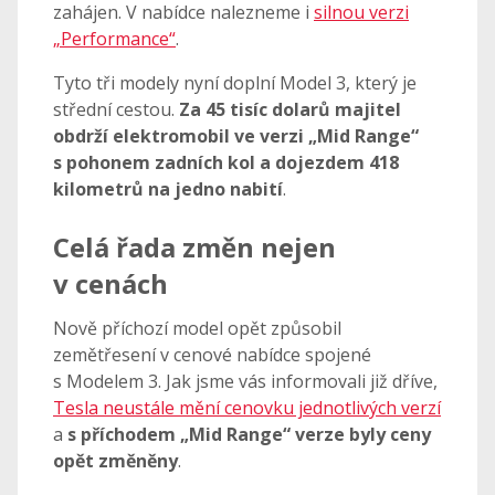
zahájen. V nabídce nalezneme i
silnou verzi
„Performance“
.
Tyto tři modely nyní doplní Model 3, který je
střední cestou.
Za 45 tisíc dolarů majitel
obdrží elektromobil ve verzi „Mid Range“
s pohonem zadních kol a dojezdem 418
kilometrů na jedno nabití
.
Celá řada změn nejen
v cenách
Nově příchozí model opět způsobil
zemětřesení v cenové nabídce spojené
s Modelem 3. Jak jsme vás informovali již dříve,
Tesla neustále mění cenovku jednotlivých verzí
a
s příchodem „Mid Range“ verze byly ceny
opět změněny
.