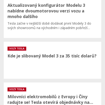
Aktualizovaný konfigurátor Modelu 3
nabídne dvoumotorovou verzi vozu a
mnoho dalšího
Tesla začne v nejbližší době dodávat první Modely 3 do
svých showroomů na východním i západním pobřeží…
VOZY TESLA
Kde je slibovaný Model 3 za 35 tisíc dolarů?
VOZY TESLA
Milovníci elektromobilů z Evropy i Číny
radujte se! Tesla otevírá objednávky na…