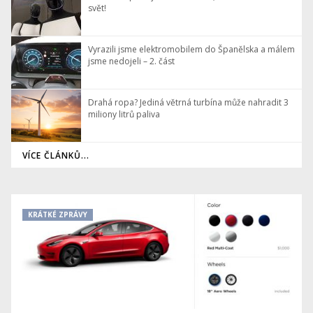
svět!
Vyrazili jsme elektromobilem do Španělska a málem
jsme nedojeli – 2. část
Drahá ropa? Jediná větrná turbína může nahradit 3
miliony litrů paliva
VÍCE ČLÁNKŮ...
KRÁTKÉ ZPRÁVY