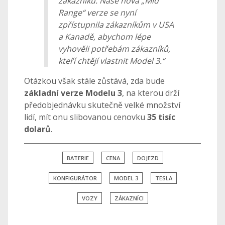
zákazníků. Naše nová „Mid
Range“ verze se nyní
zpřístupnila zákazníkům v USA
a Kanadě, abychom lépe
vyhověli potřebám zákazníků,
kteří chtějí vlastnit Model 3.“
Otázkou však stále zůstává, zda
bude
základní verze Modelu 3
, na kterou drží
předobjednávku skutečně velké množství
lidí, mít onu slibovanou cenovku
35 tisíc
dolarů
.
BATERIE
CENA
DOJEZD
KONFIGURÁTOR
MODEL 3
TESLA
VOZY
ZÁKAZNÍCI