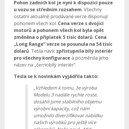
Pohon zadních kol je nyní k dispozici pouze
u vozu se středním rozsahem
. Všechny
ostatní aktuálně prodávané verze disponují
pohonem všech kol.
Cena verze s dvojicí
motorů a pohonem všech kol byla opět
změněna o příplatek 5 tisíc dolarů
.
Cena
„Long Range“ verze se posunula na 54 tisíc
dolarů
. Tesla navíc
zpřístupnila bílý interiér
pro všechny konfigurace
a pozměnila jeho
název na „černobílý interiér“.
Tesla se k novinkám vyjádřila takto:
„Vzhledem k tomu, že výroba
Modelu 3 nadále rychle roste,
dosáhli jsme stabilního objemu
výrobní kapacity, což nám
umožnilo diverzifikovat nabídku
našich výrobků pro ještě více