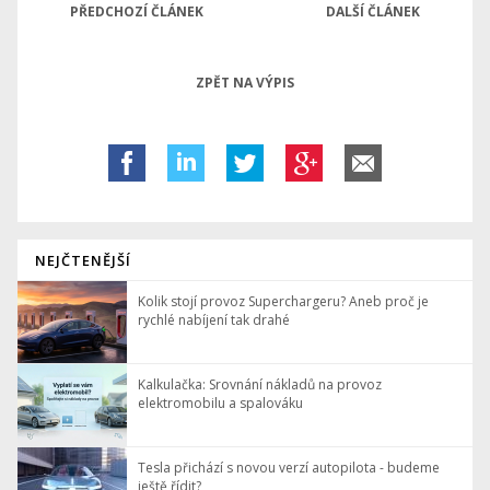
PŘEDCHOZÍ ČLÁNEK
DALŠÍ ČLÁNEK
ZPĚT NA VÝPIS
NEJČTENĚJŠÍ
Kolik stojí provoz Superchargeru? Aneb proč je
rychlé nabíjení tak drahé
Kalkulačka: Srovnání nákladů na provoz
elektromobilu a spalováku
Tesla přichází s novou verzí autopilota - budeme
ještě řídit?