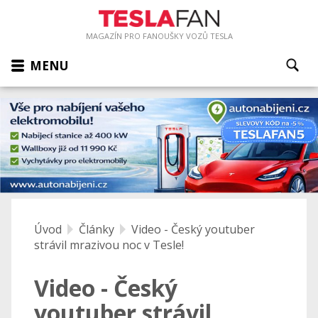
MAGAZÍN PRO FANOUŠKY VOZŮ TESLA
MENU
Úvod
Články
Video - Český youtuber
strávil mrazivou noc v Tesle!
Video - Český
youtuber strávil