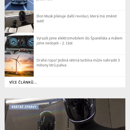
Elon Musk plánuje další revoluci, která má změnit
svět!
Vyrazili jsme elektromobilem do Španělska a málem
jsme nedojeli – 2. část
Drahá ropa? Jediná větrná turbína může nahradit 3
miliony litrů paliva
VÍCE ČLÁNKŮ...
KRÁTKÉ ZPRÁVY