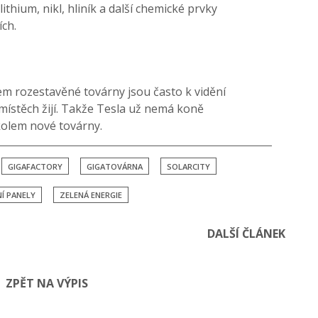
lithium, nikl, hliník a další chemické prvky
ích.
em rozestavěné továrny jsou často k vidění
o místěch žijí. Takže Tesla už nemá koně
kolem nové továrny.
GIGAFACTORY
GIGATOVÁRNA
SOLARCITY
Í PANELY
ZELENÁ ENERGIE
DALŠÍ ČLÁNEK
ZPĚT NA VÝPIS