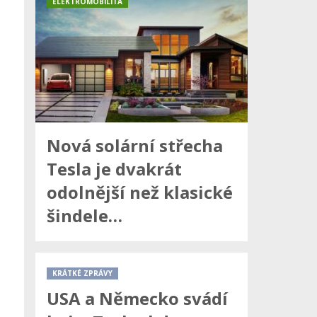
ELEKTROMOBILITA
Nová solární střecha
Tesla je dvakrát
odolnější než klasické
šindele…
KRÁTKÉ ZPRÁVY
USA a Německo svádí