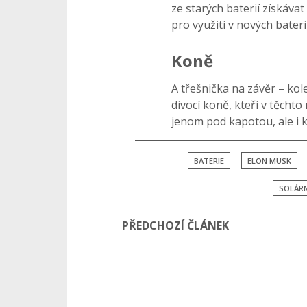
ze starých baterií získávat 
pro využití v nových bateri
Koně
A třešnička na závěr – kol
divocí koně, kteří v těcht
jenom pod kapotou, ale i 
BATERIE
ELON MUSK
SOLÁRN
PŘEDCHOZÍ ČLÁNEK