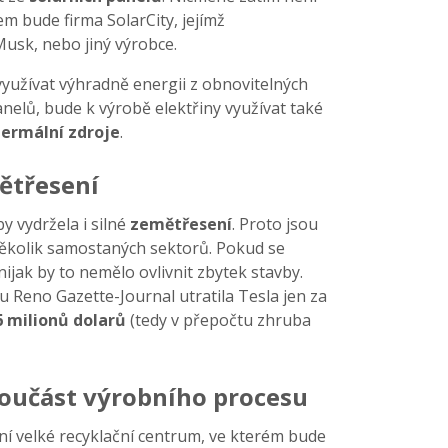
em bude firma SolarCity, jejímž
Musk, nebo jiný výrobce.
využívat výhradně energii z obnovitelných
nelů, bude k výrobě elektřiny využívat také
ermální
zdroje
.
ětřesení
y vydržela i silné
zemětřesení
. Proto jsou
 několik samostaných sektorů. Pokud se
 nijak by to nemělo ovlivnit zbytek stavby.
 Reno Gazette-Journal utratila Tesla jen za
6 milionů dolarů
(tedy v přepočtu zhruba
součást výrobního procesu
ní velké recyklační centrum, ve kterém bude