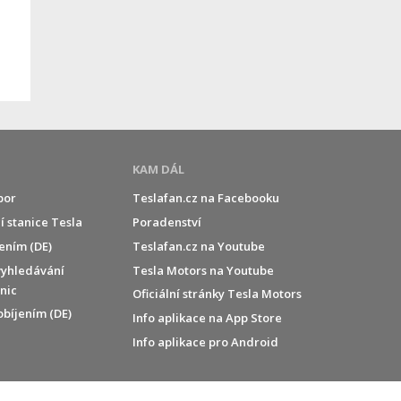
KAM DÁL
por
Teslafan.cz na Facebooku
í stanice Tesla
Poradenství
jením (DE)
Teslafan.cz na Youtube
vyhledávání
Tesla Motors na Youtube
anic
Oficiální stránky Tesla Motors
obíjením (DE)
Info aplikace na App Store
Info aplikace pro Android