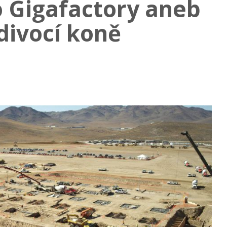
o Gigafactory aneb
 divocí koně