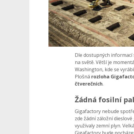
Dle dostupných informací 
na světě. Větší je momentá
Washington, kde se vyrábí j
Plošná
rozloha Gigafact
čtverečních
.
Žádná fosilní pa
Gigafactory nebude spot
zde žádní záložní dieslové
využívaly zemní plyn. Vel
Gigafactory bude pocháze