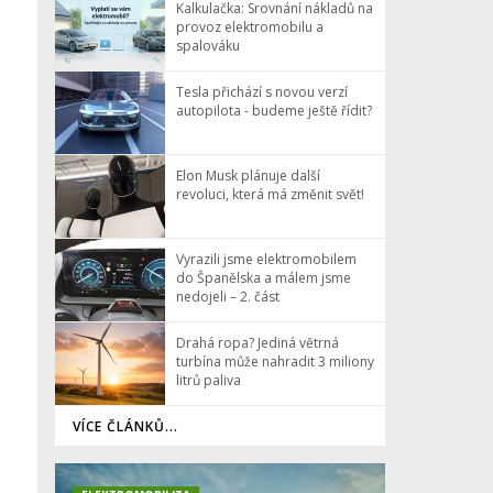
Kalkulačka: Srovnání nákladů na
provoz elektromobilu a
spalováku
Tesla přichází s novou verzí
autopilota - budeme ještě řídit?
Elon Musk plánuje další
revoluci, která má změnit svět!
Vyrazili jsme elektromobilem
do Španělska a málem jsme
nedojeli – 2. část
Drahá ropa? Jediná větrná
turbína může nahradit 3 miliony
litrů paliva
VÍCE ČLÁNKŮ...