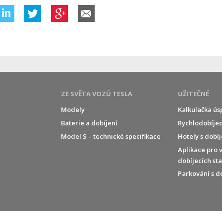
ZE SVĚTA VOZŮ TESLA
UŽITEČNÉ
Modely
Kalkulačka ús
Baterie a dobíjení
Rychlodobíjec
í
Model S – technické specifikace
Hotely s dobí
Aplikace pro 
dobíjecích st
Parkování s d