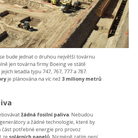
se bude jednat o druhou největší továrnu
lně jen továrna firmy Boeing ve státě
ejich letadla typu 747, 767, 777 a 787.
ory
je plánována na víc než
3 miliony metrů
liva
řebovávat
žádná fosilní paliva
. Nebudou
 generátory a žádné technologie, které by
ká část potřebné energie pro provoz
t ze
solárních panelů
. Nicméně zatím není