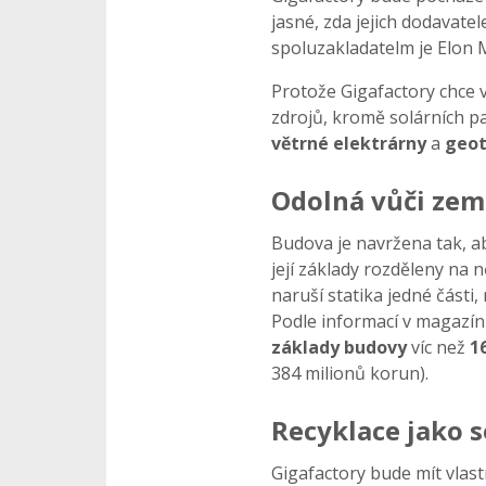
jasné, zda jejich dodavatel
spoluzakladatelm je Elon 
Protože Gigafactory chce 
zdrojů, kromě solárních pa
větrné elektrárny
a
geot
Odolná vůči zem
Budova je navržena tak, ab
její základy rozděleny na
naruší statika jedné části,
Podle informací v magazínu
základy budovy
víc než
1
384 milionů korun).
Recyklace jako 
Gigafactory bude mít vlast