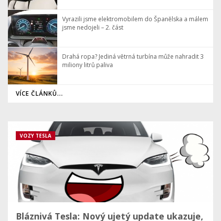
Vyrazili jsme elektromobilem do Španělska a málem
jsme nedojeli – 2. část
Drahá ropa? Jediná větrná turbína může nahradit 3
miliony litrů paliva
VÍCE ČLÁNKŮ...
VOZY TESLA
Bláznivá Tesla: Nový ujetý update ukazuje,