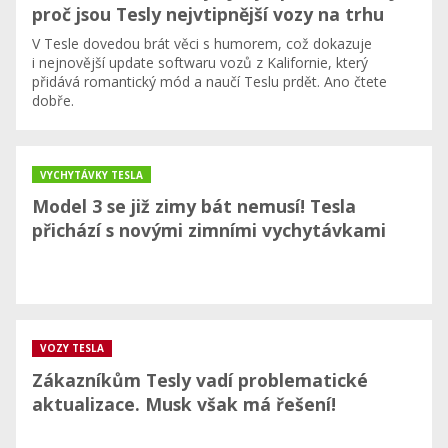
proč jsou Tesly nejvtipnější vozy na trhu
V Tesle dovedou brát věci s humorem, což dokazuje
i nejnovější update softwaru vozů z Kalifornie, který
přidává romantický mód a naučí Teslu prdět. Ano čtete
dobře.
VYCHYTÁVKY TESLA
Model 3 se již zimy bát nemusí! Tesla
přichází s novými zimními vychytávkami
VOZY TESLA
Zákazníkům Tesly vadí problematické
aktualizace. Musk však má řešení!