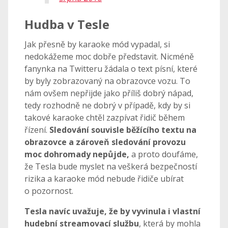
Hudba v Tesle
Jak přesně by karaoke mód vypadal, si
nedokážeme moc dobře představit. Nicméně
fanynka na Twitteru žádala o text písní, které
by byly zobrazovaný na obrazovce vozu. To
nám ovšem nepřijde jako příliš dobrý nápad,
tedy rozhodně ne dobrý v případě, kdy by si
takové karaoke chtěl zazpívat řidič během
řízení.
Sledování souvisle běžícího textu na
obrazovce a zároveň sledování provozu
moc dohromady nepůjde,
a proto doufáme,
že Tesla bude myslet na veškerá bezpečností
rizika a karaoke mód nebude řidiče ubírat
o pozornost.
Tesla navíc uvažuje, že by vyvinula i vlastní
hudební streamovací službu
, která by mohla