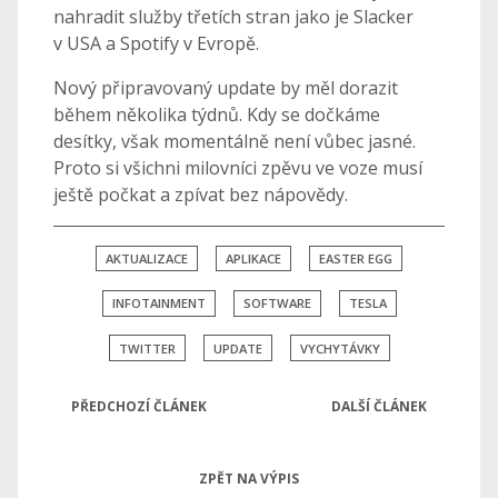
nahradit služby třetích stran jako je Slacker
v USA a Spotify v Evropě.
Nový připravovaný update by měl dorazit
během několika týdnů. Kdy se dočkáme
desítky, však momentálně není vůbec jasné.
Proto si všichni milovníci zpěvu ve voze musí
ještě počkat a zpívat bez nápovědy.
AKTUALIZACE
APLIKACE
EASTER EGG
INFOTAINMENT
SOFTWARE
TESLA
TWITTER
UPDATE
VYCHYTÁVKY
PŘEDCHOZÍ ČLÁNEK
DALŠÍ ČLÁNEK
ZPĚT NA VÝPIS