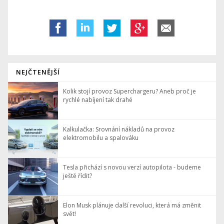
NEJČTENĚJŠÍ
Kolik stojí provoz Superchargeru? Aneb proč je
rychlé nabíjení tak drahé
Kalkulačka: Srovnání nákladů na provoz
elektromobilu a spalováku
Tesla přichází s novou verzí autopilota - budeme
ještě řídit?
Elon Musk plánuje další revoluci, která má změnit
svět!