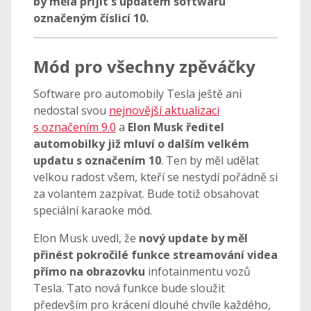
by měla přijít s updatem softwaru
označeným číslicí 10.
Mód pro všechny zpěváčky
Software pro automobily Tesla ještě ani
nedostal svou
nejnovější aktualizaci
s označením 9.0
a
Elon Musk ředitel
automobilky již mluví o dalším velkém
updatu s označením 10
. Ten by měl udělat
velkou radost všem, kteří se nestydí pořádně si
za volantem zazpívat. Bude totiž obsahovat
speciální karaoke mód.
Elon Musk uvedl, že
nový update by měl
přinést pokročilé funkce streamování videa
přímo na obrazovku
infotainmentu vozů
Tesla. Tato nová funkce bude sloužit
především pro krácení dlouhé chvíle každého,