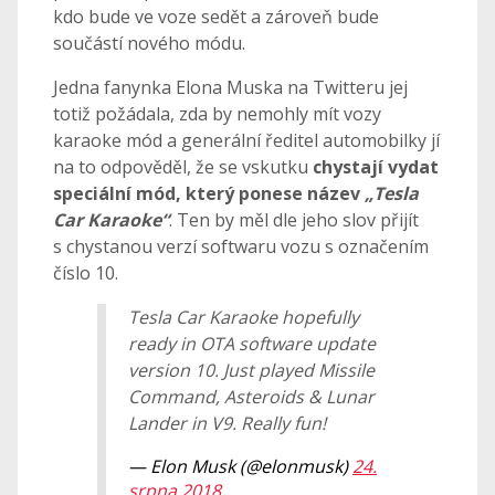
kdo bude ve voze sedět a zároveň bude
součástí nového módu.
Jedna fanynka Elona Muska na Twitteru jej
totiž požádala, zda by nemohly mít vozy
karaoke mód a generální ředitel automobilky jí
na to odpověděl, že se vskutku
chystají vydat
speciální mód, který ponese název
„Tesla
Car Karaoke“
. Ten by měl dle jeho slov přijít
s chystanou verzí softwaru vozu s označením
číslo 10.
Tesla Car Karaoke hopefully
ready in OTA software update
version 10. Just played Missile
Command, Asteroids & Lunar
Lander in V9. Really fun!
— Elon Musk (@elonmusk)
24.
srpna 2018