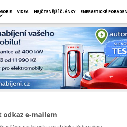
GORIE
VIDEA
NEJČTENĚJŠÍ ČLÁNKY
ENERGETICKÉ PORADEN
t odkaz e-mailem
ře můžete poslat odkaz na stránku třeba svému