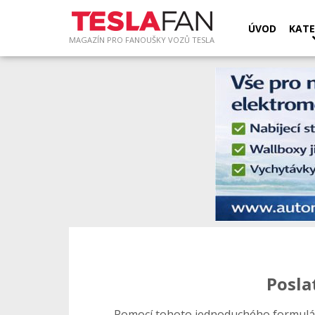
ÚVOD
KATE
MAGAZÍN PRO FANOUŠKY VOZŮ TESLA
Posla
Pomocí tohoto jednoduchého formulá