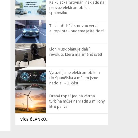
Kalkulačka: Srovnání nákladů na
provoz elektromobilu a
spalováku
Tesla přichází s novou verzí
autopilota - budeme ještě řídit?
Elon Musk plánuje další
revoluci, která má změnit svět!
Vyrazili jsme elektromobilem
do Španělska a málem jsme
nedojeli – 2. část
Drahá ropa? Jediná větrná
turbína může nahradit 3 miliony
litrů paliva
VÍCE ČLÁNKŮ...