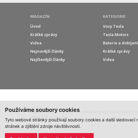
MAGAZÍN
KATEGORIE
Úvod
Vozy Tesla
Krátké zprávy
Tesla Motors
Videa
Baterie a dobíjen
Nejnovější články
Krátké zprávy
Nejčtenější články
Videa
Používáme soubory cookies
Provozovatelem serveru je Jaroslav Bubla, Slovákova 3, 6
Brno, IČO: 06797016.
Tyto webové stránky používají soubory cookies a další sledovací
stránek a zjištění zdroje návštěvnosti.