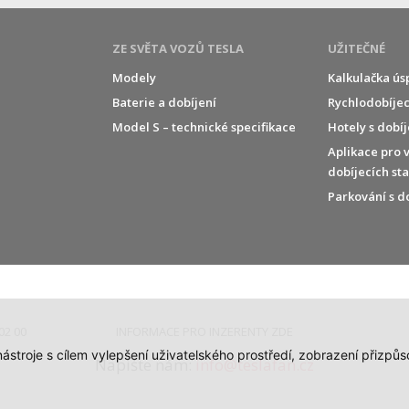
ZE SVĚTA VOZŮ TESLA
UŽITEČNÉ
Modely
Kalkulačka ús
Baterie a dobíjení
Rychlodobíjec
í
Model S – technické specifikace
Hotely s dobí
Aplikace pro 
dobíjecích st
Parkování s d
02 00
INFORMACE PRO INZERENTY ZDE
 nástroje s cílem vylepšení uživatelského prostředí, zobrazení přiz
Napište nám:
info@teslafan.cz