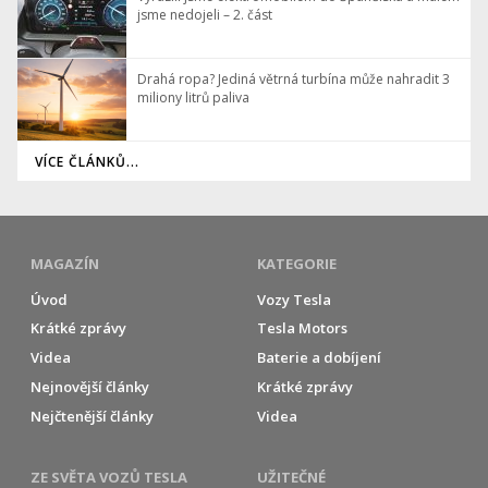
jsme nedojeli – 2. část
Drahá ropa? Jediná větrná turbína může nahradit 3
miliony litrů paliva
VÍCE ČLÁNKŮ...
MAGAZÍN
KATEGORIE
Úvod
Vozy Tesla
Krátké zprávy
Tesla Motors
Videa
Baterie a dobíjení
Nejnovější články
Krátké zprávy
Nejčtenější články
Videa
ZE SVĚTA VOZŮ TESLA
UŽITEČNÉ