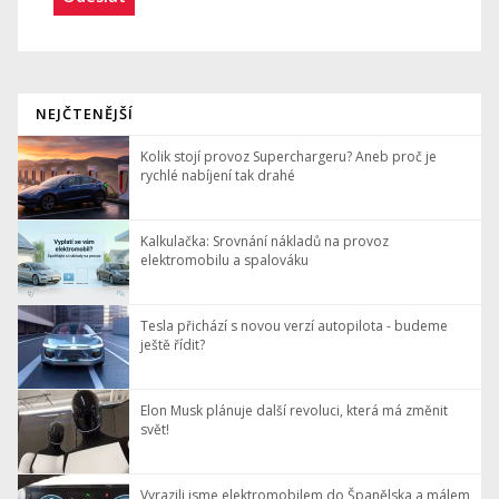
NEJČTENĚJŠÍ
Kolik stojí provoz Superchargeru? Aneb proč je
rychlé nabíjení tak drahé
Kalkulačka: Srovnání nákladů na provoz
elektromobilu a spalováku
Tesla přichází s novou verzí autopilota - budeme
ještě řídit?
Elon Musk plánuje další revoluci, která má změnit
svět!
Vyrazili jsme elektromobilem do Španělska a málem