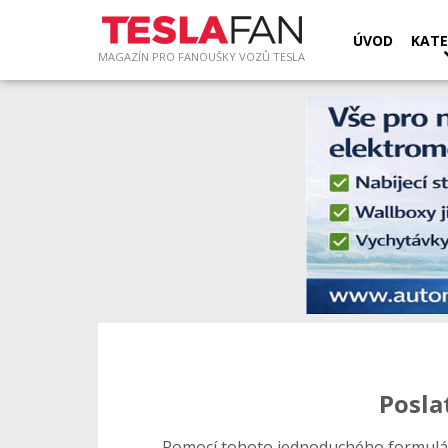
ÚVOD
KATE
MAGAZÍN PRO FANOUŠKY VOZŮ TESLA
Posla
Pomocí tohoto jednoduchého formulá