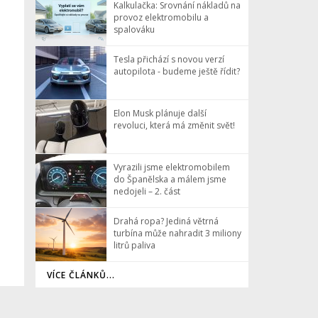
Kalkulačka: Srovnání nákladů na
provoz elektromobilu a
spalováku
Tesla přichází s novou verzí
autopilota - budeme ještě řídit?
Elon Musk plánuje další
revoluci, která má změnit svět!
Vyrazili jsme elektromobilem
do Španělska a málem jsme
nedojeli – 2. část
Drahá ropa? Jediná větrná
turbína může nahradit 3 miliony
litrů paliva
VÍCE ČLÁNKŮ...