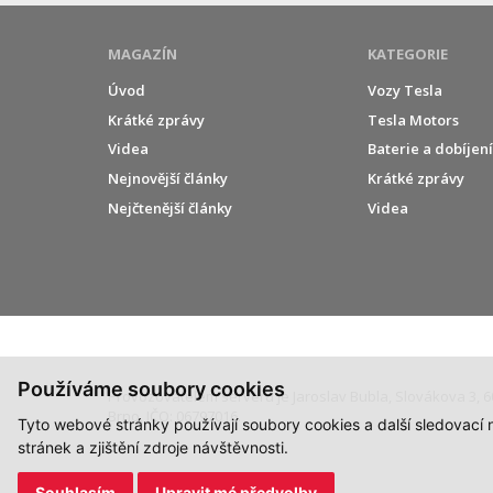
MAGAZÍN
KATEGORIE
Úvod
Vozy Tesla
Krátké zprávy
Tesla Motors
Videa
Baterie a dobíjen
Nejnovější články
Krátké zprávy
Nejčtenější články
Videa
Používáme soubory cookies
Provozovatelem serveru je Jaroslav Bubla, Slovákova 3, 6
Brno, IČO: 06797016.
Tyto webové stránky používají soubory cookies a další sledovací
stránek a zjištění zdroje návštěvnosti.
Souhlasím
Upravit mé předvolby