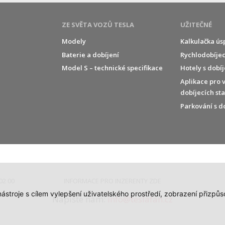
ZE SVĚTA VOZŮ TESLA
UŽITEČNÉ
Modely
Kalkulačka ús
Baterie a dobíjení
Rychlodobíjec
í
Model S – technické specifikace
Hotely s dobí
Aplikace pro 
dobíjecích st
Parkování s d
02 00
INFORMACE PRO INZERENTY ZDE
 nástroje s cílem vylepšení uživatelského prostředí, zobrazení přiz
Napište nám:
info@teslafan.cz