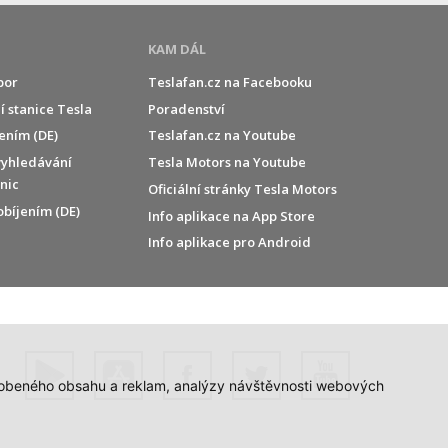
KAM DÁL
por
Teslafan.cz na Facebooku
í stanice Tesla
Poradenství
jením (DE)
Teslafan.cz na Youtube
vyhledávání
Tesla Motors na Youtube
anic
Oficiální stránky Tesla Motors
obíjením (DE)
Info aplikace na App Store
Info aplikace pro Android
působeného obsahu a reklam, analýzy návštěvnosti webových