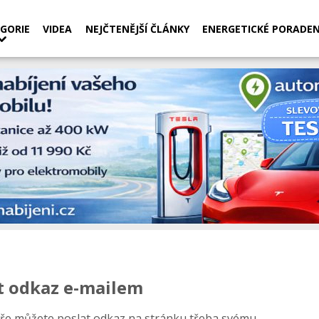
GORIE
VIDEA
NEJČTENĚJŠÍ ČLÁNKY
ENERGETICKÉ PORADEN
t odkaz e-mailem
ře můžete poslat odkaz na stránku třeba svému