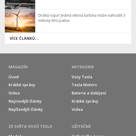
Drahá ropa? Jediná větrná turbína může nahradit 3
miliony litrů paliva
VÍCE ČLÁNKŮ...
MAGAZÍN
KATEGORIE
Úvod
Vozy Tesla
Krátké zprávy
Tesla Motors
Videa
Baterie a dobíjení
Nejnovější články
Krátké zprávy
Nejčtenější články
Videa
ZE SVĚTA VOZŮ TESLA
UŽITEČNÉ