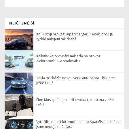
NEJČTENĚJŠÍ
Kolik stojí provoz Superchargeru? Aneb proč je
rychlé nabíjení tak drahé
Kalkulačka: Srovnání nákladů na provoz
elektromobilu a spalováku
Tesla přichází s novou verzí autopilota - budeme
ještě řídit?
Elon Musk plánuje další revoluci, která má změnit
svět!
Vyrazili jsme elektromobilem do Španělska a málem
jsme nedojeli – 2. část