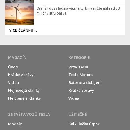
Drahá ropa? Jediná větrná turbína může nahradit 3
miliony litrů paliva
VÍCE ČLÁNKŮ...
MAGAZÍN
KATEGORIE
Úvod
Vozy Tesla
Krátké zprávy
Tesla Motors
Videa
Baterie a dobíjení
Nejnovější články
Krátké zprávy
Nejčtenější články
Videa
ZE SVĚTA VOZŮ TESLA
UŽITEČNÉ
Modely
Kalkulačka úspor