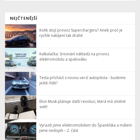
NEJČTENĚJŠÍ
Kolik stojí provoz Superchargeru? Aneb proč je
rychlé nabíjení tak drahé
Kalkulačka: Srovnání nákladů na provoz
elektromobilu a spalováku
Tesla přichází s novou verzí autopilota - budeme
ještě řídit?
Elon Musk plánuje další revoluci, která má změnit
svět!
Vyrazili jsme elektromobilem do Španělska a málem
jsme nedojeli – 2. část