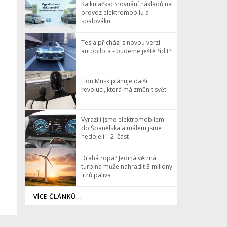
Kalkulačka: Srovnání nákladů na
provoz elektromobilu a
spalováku
Tesla přichází s novou verzí
autopilota - budeme ještě řídit?
Elon Musk plánuje další
revoluci, která má změnit svět!
Vyrazili jsme elektromobilem
do Španělska a málem jsme
nedojeli – 2. část
Drahá ropa? Jediná větrná
turbína může nahradit 3 miliony
litrů paliva
VÍCE ČLÁNKŮ...