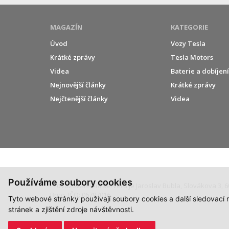
MAGAZÍN
KATEGORIE
Úvod
Vozy Tesla
Krátké zprávy
Tesla Motors
Videa
Baterie a dobíjen
Nejnovější články
Krátké zprávy
Nejčtenější články
Videa
Používáme soubory cookies
Provozovatelem serveru je Jaroslav Bubla, Slovákova 3, 6
Brno, IČO: 06797016.
Tyto webové stránky používají soubory cookies a další sledovací
stránek a zjištění zdroje návštěvnosti.