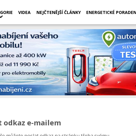
GORIE
VIDEA
NEJČTENĚJŠÍ ČLÁNKY
ENERGETICKÉ PORADEN
t odkaz e-mailem
ře můžete poslat odkaz na stránku třeba svému