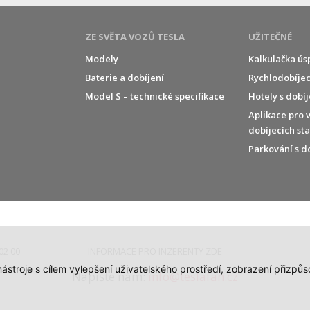
ZE SVĚTA VOZŮ TESLA
UŽITEČNÉ
Modely
Kalkulačka ús
Baterie a dobíjení
Rychlodobíjec
í
Model S – technické specifikace
Hotely s dobí
Aplikace pro 
dobíjecích st
Parkování s d
02 00
INFORMACE PRO INZERENTY ZDE
 nástroje s cílem vylepšení uživatelského prostředí, zobrazení přiz
Napište nám:
info@teslafan.cz