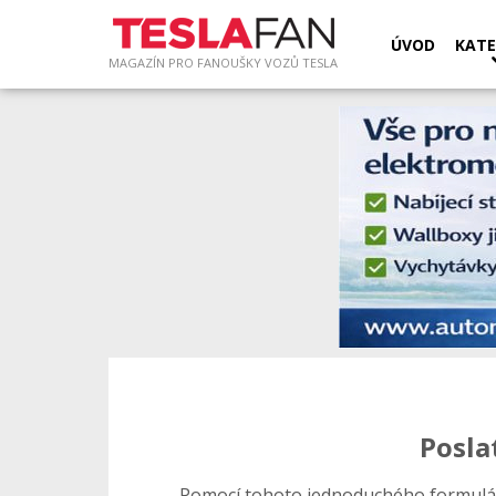
ÚVOD
KATE
MAGAZÍN PRO FANOUŠKY VOZŮ TESLA
Posla
Pomocí tohoto jednoduchého formulá