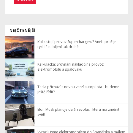
NEJČTENĚJŠÍ
Kolik stojí provoz Superchargeru? Aneb proč je
rychlé nabíjení tak drahé
Kalkulačka: Srovnání nákladů na provoz
elektromobilu a spalováku
Tesla přichází s novou verzí autopilota - budeme
ještě řídit?
Elon Musk plánuje další revoluci, která má změnit
svět!
Vyrazili jsme elektromobilem do Španělska a málem