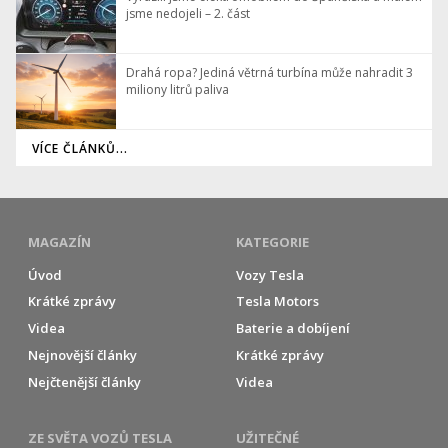
jsme nedojeli – 2. část
Drahá ropa? Jediná větrná turbína může nahradit 3
miliony litrů paliva
VÍCE ČLÁNKŮ...
MAGAZÍN
KATEGORIE
Úvod
Vozy Tesla
Krátké zprávy
Tesla Motors
Videa
Baterie a dobíjení
Nejnovější články
Krátké zprávy
Nejčtenější články
Videa
ZE SVĚTA VOZŮ TESLA
UŽITEČNÉ