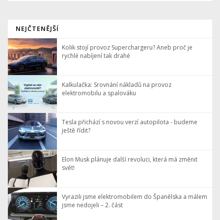
NEJČTENĚJŠÍ
Kolik stojí provoz Superchargeru? Aneb proč je
rychlé nabíjení tak drahé
Kalkulačka: Srovnání nákladů na provoz
elektromobilu a spalováku
Tesla přichází s novou verzí autopilota - budeme
ještě řídit?
Elon Musk plánuje další revoluci, která má změnit
svět!
Vyrazili jsme elektromobilem do Španělska a málem
jsme nedojeli – 2. část