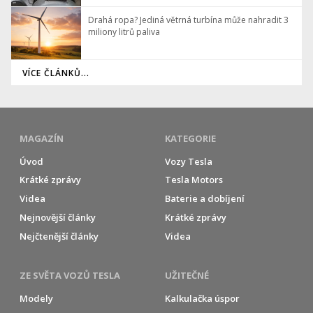
Drahá ropa? Jediná větrná turbína může nahradit 3
miliony litrů paliva
VÍCE ČLÁNKŮ...
MAGAZÍN
KATEGORIE
Úvod
Vozy Tesla
Krátké zprávy
Tesla Motors
Videa
Baterie a dobíjení
Nejnovější články
Krátké zprávy
Nejčtenější články
Videa
ZE SVĚTA VOZŮ TESLA
UŽITEČNÉ
Modely
Kalkulačka úspor