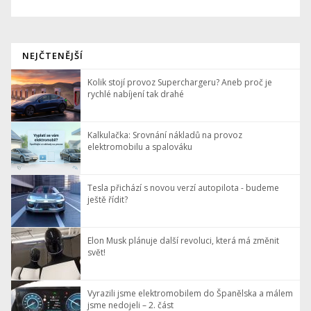
NEJČTENĚJŠÍ
Kolik stojí provoz Superchargeru? Aneb proč je
rychlé nabíjení tak drahé
Kalkulačka: Srovnání nákladů na provoz
elektromobilu a spalováku
Tesla přichází s novou verzí autopilota - budeme
ještě řídit?
Elon Musk plánuje další revoluci, která má změnit
svět!
Vyrazili jsme elektromobilem do Španělska a málem
jsme nedojeli – 2. část