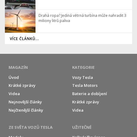
Drahá ropa? Jediná větrná turbína může nahradit 3
miliony litrů paliva
VÍCE ČLÁNKŮ...
MAGAZÍN
KATEGORIE
Úvod
Vozy Tesla
Krátké zprávy
Tesla Motors
Videa
Baterie a dobíjení
Nejnovější články
Krátké zprávy
Nejčtenější články
Videa
ZE SVĚTA VOZŮ TESLA
UŽITEČNÉ