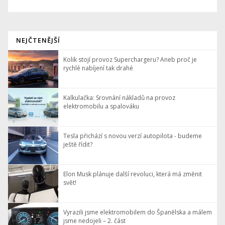
NEJČTENĚJŠÍ
Kolik stojí provoz Superchargeru? Aneb proč je
rychlé nabíjení tak drahé
Kalkulačka: Srovnání nákladů na provoz
elektromobilu a spalováku
Tesla přichází s novou verzí autopilota - budeme
ještě řídit?
Elon Musk plánuje další revoluci, která má změnit
svět!
Vyrazili jsme elektromobilem do Španělska a málem
jsme nedojeli – 2. část