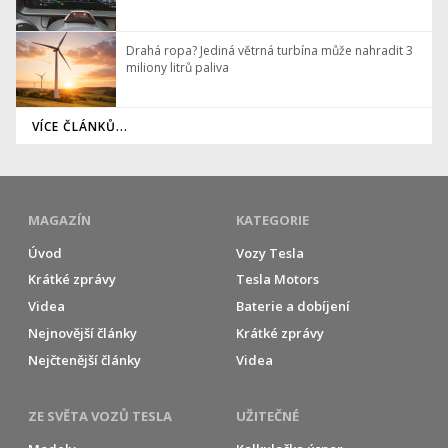
Drahá ropa? Jediná větrná turbína může nahradit 3
miliony litrů paliva
VÍCE ČLÁNKŮ...
MAGAZÍN
KATEGORIE
Úvod
Vozy Tesla
Krátké zprávy
Tesla Motors
Videa
Baterie a dobíjení
Nejnovější články
Krátké zprávy
Nejčtenější články
Videa
ZE SVĚTA VOZŮ TESLA
UŽITEČNÉ