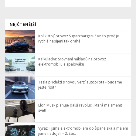
NEJČTENĚJŠÍ
Kolik stojí provoz Superchargeru? Aneb proč je
rychlé nabíjení tak drahé
Kalkulačka: Srovnání nákladů na provoz
elektromobilu a spalováku
Tesla přichází s novou verzí autopilota - budeme
ještě řídit?
Elon Musk plánuje další revoluci, která má změnit
svět!
Vyrazili jsme elektromobilem do Španělska a málem
jsme nedojeli – 2. část