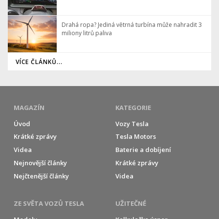
Drahá ropa? Jediná větrná turbína může nahradit 3
miliony litrů paliva
VÍCE ČLÁNKŮ...
MAGAZÍN
KATEGORIE
Úvod
Vozy Tesla
Krátké zprávy
Tesla Motors
Videa
Baterie a dobíjení
Nejnovější články
Krátké zprávy
Nejčtenější články
Videa
ZE SVĚTA VOZŮ TESLA
UŽITEČNÉ