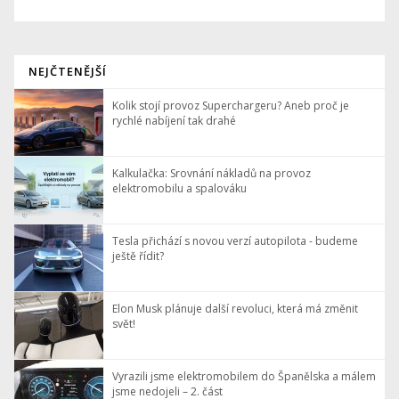
NEJČTENĚJŠÍ
Kolik stojí provoz Superchargeru? Aneb proč je
rychlé nabíjení tak drahé
Kalkulačka: Srovnání nákladů na provoz
elektromobilu a spalováku
Tesla přichází s novou verzí autopilota - budeme
ještě řídit?
Elon Musk plánuje další revoluci, která má změnit
svět!
Vyrazili jsme elektromobilem do Španělska a málem
jsme nedojeli – 2. část