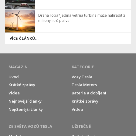
Drahá ropa? Jediná větrná turbína může nahradit 3
miliony litrů paliva
VÍCE ČLÁNKŮ...
MAGAZÍN
KATEGORIE
Úvod
Vozy Tesla
Krátké zprávy
Tesla Motors
Videa
Baterie a dobíjení
Nejnovější články
Krátké zprávy
Nejčtenější články
Videa
ZE SVĚTA VOZŮ TESLA
UŽITEČNÉ