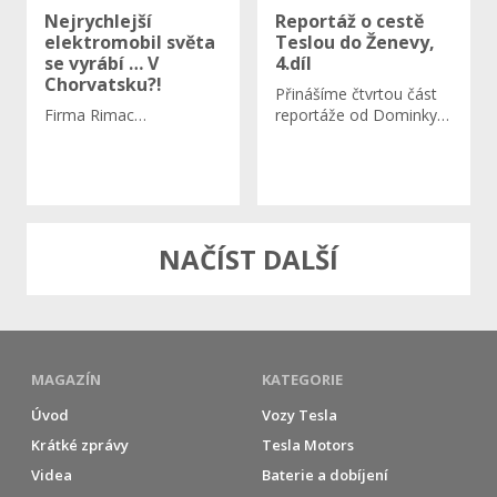
Nejrychlejší
Reportáž o cestě
elektromobil světa
Teslou do Ženevy,
se vyrábí … V
4.díl
Chorvatsku?!
Přinášíme čtvrtou část
Firma Rimac…
reportáže od Dominky…
NAČÍST DALŠÍ
MAGAZÍN
KATEGORIE
Úvod
Vozy Tesla
Krátké zprávy
Tesla Motors
Videa
Baterie a dobíjení