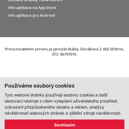
Info aplikace na App Store
Info aplikace pro Android
Provozovatelem serveru je Jaroslav Bubla, Slovákova 3, 602 00 Brno,
IČO: 06797016.
INFORMACE PRO INZERENTY ZDE
Používáme soubory cookies
Napište nám:
info@teslafan.cz
Tyto webové stránky používají soubory cookies a další
sledovací nástroje s cílem vylepšení uživatelského prostředí,
zobrazení přizpůsobeného obsahu a reklam, analýzy
návštěvnosti webových stránek a zjištění zdroje návštěvnosti.
Souhlasím