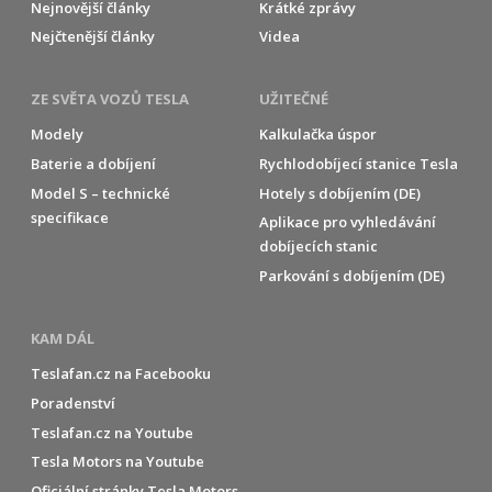
Nejnovější články
Krátké zprávy
Nejčtenější články
Videa
ZE SVĚTA VOZŮ TESLA
UŽITEČNÉ
Modely
Kalkulačka úspor
Baterie a dobíjení
Rychlodobíjecí stanice Tesla
Model S – technické
Hotely s dobíjením (DE)
specifikace
Aplikace pro vyhledávání
dobíjecích stanic
Parkování s dobíjením (DE)
KAM DÁL
Teslafan.cz na Facebooku
Poradenství
Teslafan.cz na Youtube
Tesla Motors na Youtube
Oficiální stránky Tesla Motors