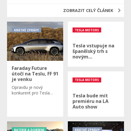
ZOBRAZIT CELÝ ČLÁNEK
KRÁTKÉ ZPRÁVY
TESLA MOTORS
Tesla vstupuje na
španělský trh s
novým…
Faraday Future
útočí na Teslu, FF 91
je venku
TESLA MOTORS
Opravdu je nový
konkurent pro Tesla…
Tesla bude mít
premiéru na LA
Auto show
BATERIE A DOBÍJENÍ
KRÁTKÉ ZPRÁVY