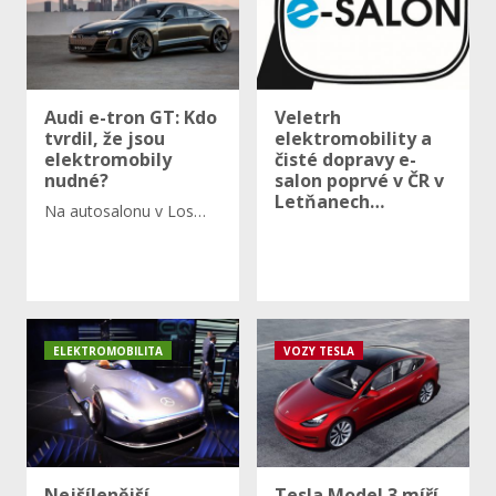
Audi e-tron GT: Kdo
Veletrh
tvrdil, že jsou
elektromobility a
elektromobily
čisté dopravy e-
nudné?
salon poprvé v ČR v
Letňanech…
Na autosalonu v Los…
ELEKTROMOBILITA
VOZY TESLA
Nejšílenější
Tesla Model 3 míří