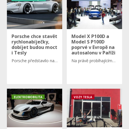
Porsche chce stavět
Model X P100D a
rychlonabíječky,
Model S P100D
dobíjet budou moct
poprvé v Evropě na
i Tesly
autosalonu v Paříži
Porsche představilo na…
Na právě probíhajícím…
ELEKTROMOBILITA
VOZY TESLA