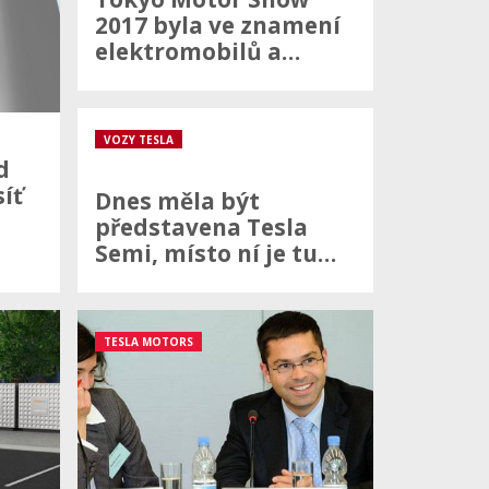
2017 byla ve znamení
elektromobilů a…
VOZY TESLA
d
íť
Dnes měla být
představena Tesla
Semi, místo ní je tu…
TESLA MOTORS