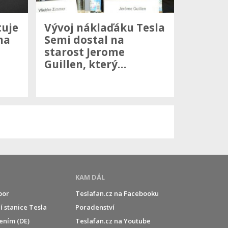
tuje
Vývoj náklaďáku Tesla
na
Semi dostal na
starost Jerome
Guillen, který…
KAM DÁL
por
Teslafan.cz na Facebooku
í stanice Tesla
Poradenství
jením (DE)
Teslafan.cz na Youtube