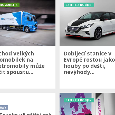
TROMOBILITA
BATERIE A DOBÍJENÍ
chod velkých
Dobíjecí stanice v
omobilek na
Evropě rostou jako
ktromobily může
houby po dešti,
čit spoustu…
nevýhody…
BATERIE A DOBÍJENÍ
RÁVY
Trucks už příští rok