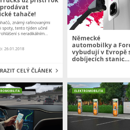
 prodávat
ické tahače!
ahačů, známý rafinovanými
 spoty, tento týden učinil
prohlášení s neradikálním…
Německé
automobilky a For
o: 26.01.2018
vybudují v Evropě s
dobíjecích stanic…
RAZIT CELÝ ČLÁNEK
TROMOBILITA
ELEKTROMOBILITA