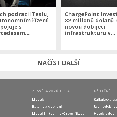
ch podrazil Teslu,
ChargePoint inves
utonomním řízení
82 milionů dolarů 
spojuje s
novou dobíjecí
rcedesem…
infrastrukturu v…
NAČÍST DALŠÍ
ZE SVĚTA VOZŮ TESLA
UŽITEČNÉ
Modely
Kalkulačka ús
Baterie a dobíjení
Rychlodobíjec
í
Model S – technické specifikace
Hotely s dobí