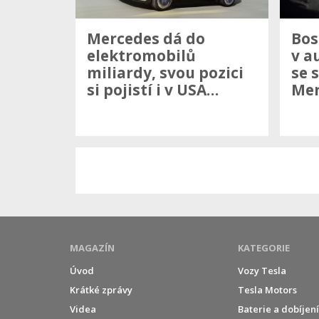
Mercedes dá do
Bos
elektromobilů
v a
miliardy, svou pozici
se 
si pojistí i v USA…
Me
MAGAZÍN
KATEGORIE
Úvod
Vozy Tesla
Krátké zprávy
Tesla Motors
Videa
Baterie a dobíjen