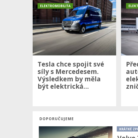
ELEKTROMOBILITA
ELEK
Tesla chce spojit své
Pře
síly s Mercedesem.
aut
Výsledkem by měla
ele
být elektrická…
zni
DOPORUČUJEME
KRÁTKÉ ZP
Volvo 