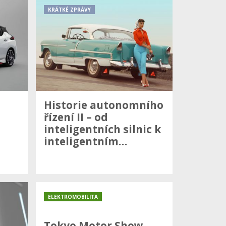
KRÁTKÉ ZPRÁVY
Historie autonomního
řízení II – od
inteligentních silnic k
inteligentním…
ELEKTROMOBILITA
Tokyo Motor Show