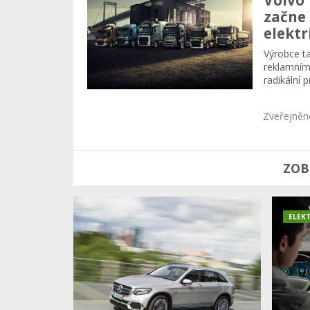
začne
elektr
Výrobce t
reklamními
radikální 
Zveřejněn
ZOB
ELEK