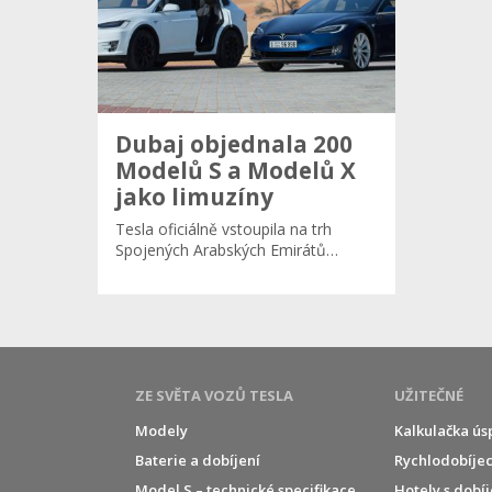
Dubaj objednala 200
Modelů S a Modelů X
jako limuzíny
Tesla oficiálně vstoupila na trh
Spojených Arabských Emirátů…
ZE SVĚTA VOZŮ TESLA
UŽITEČNÉ
Modely
Kalkulačka ús
Baterie a dobíjení
Rychlodobíjec
í
Model S – technické specifikace
Hotely s dobí