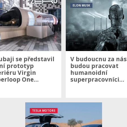
ELON MUSK
ubaji se představil
V budoucnu za nás
ní prototyp
budou pracovat
eriéru Virgin
humanoidní
erloop One…
superpracovníci…
TESLA MOTORS