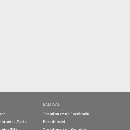
KAM DÁL
por
Teslafan.cz na Facebooku
í stanice Tesla
Poradenství
jením (DE)
Teslafan.cz na Youtube