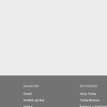
MAGAZÍN
KATEGORIE
Úvod
Vozy Tesla
Krátké zprávy
Tesla Motors
Videa
Baterie a dobíjen