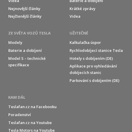
Videa
Baterie a dobíjení
Nejnovější články
Krátké zprávy
Nejčtenější články
Videa
ZE SVĚTA VOZŮ TESLA
UŽITEČNÉ
Modely
Kalkulačka úspor
Baterie a dobíjení
Rychlodobíjecí stanice Tesla
Model S – technické
Hotely s dobíjením (DE)
specifikace
Aplikace pro vyhledávání
dobíjecích stanic
Parkování s dobíjením (DE)
KAM DÁL
Teslafan.cz na Facebooku
Poradenství
Teslafan.cz na Youtube
Tesla Motors na Youtube