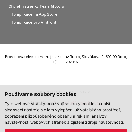
Oficiální stránky Tesla Motors
Info aplikace na App Store
Info aplikace pro Android
Provozovatelem serveru je Jaroslav Bubla, Slovákova 3, 602 00 Brno,
IČO: 06797016.
INFORMACE PRO INZERENTY ZDE
Používáme soubory cookies
Napište nám:
info@teslafan.cz
Tyto webové stránky používají soubory cookies a další
sledovací nástroje s cílem vylepšení uživatelského prostředí,
zobrazení přizpůsobeného obsahu a reklam, analýzy
návštěvnosti webových stránek a zjištění zdroje návštěvnosti.