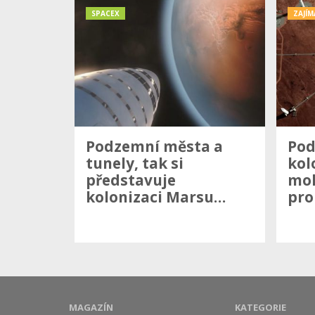
SPACEX
ZAJÍM
Podzemní města a
Pod
tunely, tak si
kol
představuje
moh
kolonizaci Marsu…
pro
MAGAZÍN
KATEGORIE