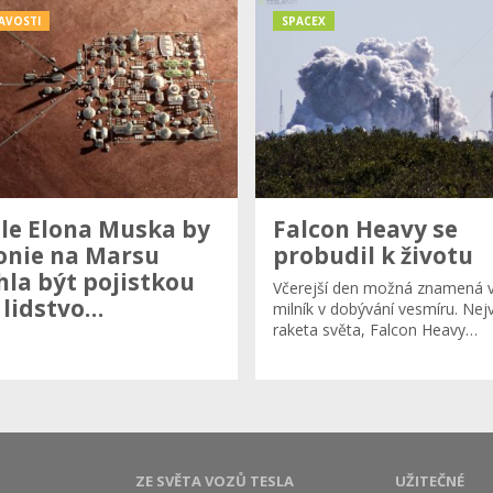
AVOSTI
SPACEX
le Elona Muska by
Falcon Heavy se
onie na Marsu
probudil k životu
la být pojistkou
Včerejší den možná znamená v
 lidstvo…
milník v dobývání vesmíru. Nejv
raketa světa, Falcon Heavy…
ZE SVĚTA VOZŮ TESLA
UŽITEČNÉ