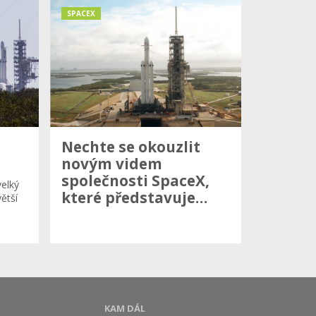
SPACEX
Nechte se okouzlit
novým videm
společnosti SpaceX,
elký
které představuje…
ětší
KAM DÁL