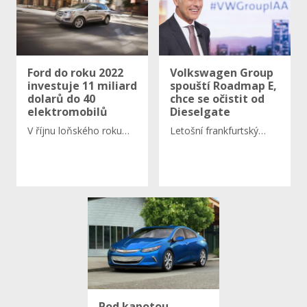
Ford do roku 2022
Volkswagen Group
investuje 11 miliard
spouští Roadmap E,
dolarů do 40
chce se očistit od
elektromobilů
Dieselgate
V říjnu loňského roku…
Letošní frankfurtský…
Pod kapotou