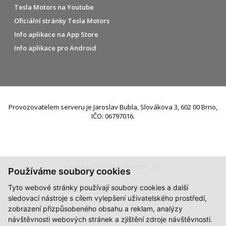
Tesla Motors na Youtube
Oficiální stránky Tesla Motors
Info aplikace na App Store
Info aplikace pro Android
Provozovatelem serveru je Jaroslav Bubla, Slovákova 3, 602 00 Brno,
IČO: 06797016.
INFORMACE PRO INZERENTY ZDE
Používáme soubory cookies
Napište nám:
info@teslafan.cz
Tyto webové stránky používají soubory cookies a další
sledovací nástroje s cílem vylepšení uživatelského prostředí,
zobrazení přizpůsobeného obsahu a reklam, analýzy
návštěvnosti webových stránek a zjištění zdroje návštěvnosti.