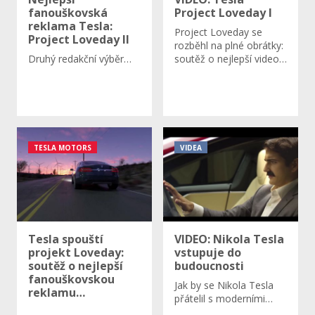
fanouškovská
Project Loveday I
reklama Tesla:
Project Loveday se
Project Loveday II
rozběhl na plné obrátky:
Druhý redakční výběr…
soutěž o nejlepší video…
TESLA MOTORS
VIDEA
Tesla spouští
VIDEO: Nikola Tesla
projekt Loveday:
vstupuje do
soutěž o nejlepší
budoucnosti
fanouškovskou
Jak by se Nikola Tesla
reklamu…
přátelil s moderními…