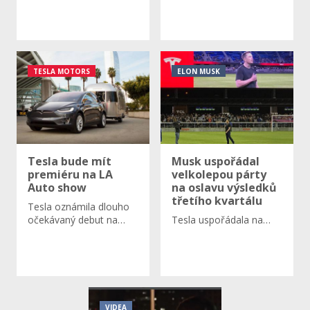
TESLA MOTORS
ELON MUSK
Tesla bude mít
Musk uspořádal
premiéru na LA
velkolepou párty
Auto show
na oslavu výsledků
třetího kvartálu
Tesla oznámila dlouho
očekávaný debut na…
Tesla uspořádala na…
VIDEA