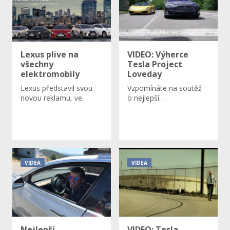
Lexus plive na
VIDEO: Výherce
všechny
Tesla Project
elektromobily
Loveday
​Lexus představil svou
Vzpomínáte na soutěž
novou reklamu, ve…
o nejlepší…
VIDEA
VIDEA
Nejlepší
VIDEO: Tesla