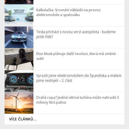
Kalkulačka: Srovnání nákladů na provoz
elektromobilu a spalováku
Tesla přichází s novou verzí autopilota - budeme
ještě řídit?
Elon Musk plánuje další revoluci, která má změnit
svět!
Vyrazili jsme elektromobilem do Španělska a málem
jsme nedojeli – 2. část
Drahá ropa? Jediná větrná turbína může nahradit 3
miliony litrů paliva
VÍCE ČLÁNKŮ...