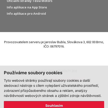
Oficiální stránky Tesla Motors
Info aplikace na App Store
Info aplikace pro Android
Provozovatelem serveru je Jaroslav Bubla, Slovákova 3, 602 00 Brno,
IČO: 06797016.
INFORMACE PRO INZERENTY ZDE
Používáme soubory cookies
Napište nám:
info@teslafan.cz
Tyto webové stránky používají soubory cookies a další
sledovací nástroje s cílem vylepšení uživatelského prostředí,
zobrazení přizpůsobeného obsahu a reklam, analýzy
návštěvnosti webových stránek a zjištění zdroje návštěvnosti.
Souhlasím