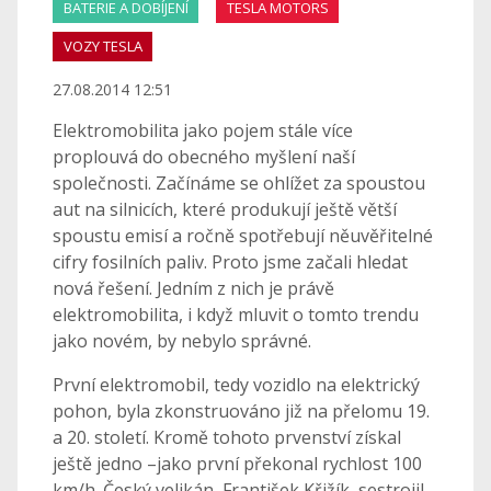
BATERIE A DOBÍJENÍ
TESLA MOTORS
VOZY TESLA
27.08.2014 12:51
Elektromobilita jako pojem stále více
proplouvá do obecného myšlení naší
společnosti. Začínáme se ohlížet za spoustou
aut na silnicích, které produkují ještě větší
spoustu emisí a ročně spotřebují něuvěřitelné
cifry fosilních paliv. Proto jsme začali hledat
nová řešení. Jedním z nich je právě
elektromobilita, i když mluvit o tomto trendu
jako novém, by nebylo správné.
První elektromobil, tedy vozidlo na elektrický
pohon, byla zkonstruováno již na přelomu 19.
a 20. století. Kromě tohoto prvenství získal
ještě jedno –jako první překonal rychlost 100
km/h. Český velikán, František Křižík, sestrojil