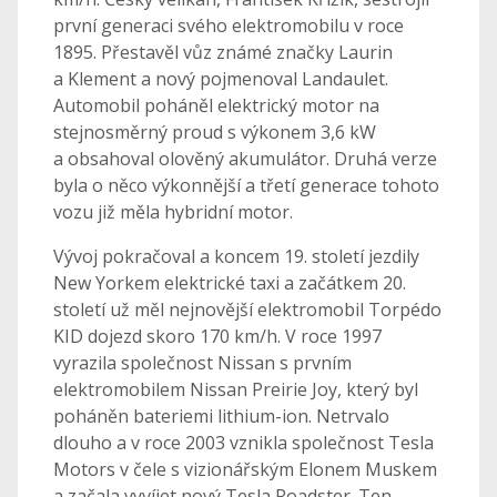
první generaci svého elektromobilu v roce
1895. Přestavěl vůz známé značky Laurin
a Klement a nový pojmenoval Landaulet.
Automobil poháněl elektrický motor na
stejnosměrný proud s výkonem 3,6 kW
a obsahoval olověný akumulátor. Druhá verze
byla o něco výkonnější a třetí generace tohoto
vozu již měla hybridní motor.
Vývoj pokračoval a koncem 19. století jezdily
New Yorkem elektrické taxi a začátkem 20.
století už měl nejnovější elektromobil Torpédo
KID dojezd skoro 170 km/h. V roce 1997
vyrazila společnost Nissan s prvním
elektromobilem Nissan Preirie Joy, který byl
poháněn bateriemi lithium-ion. Netrvalo
dlouho a v roce 2003 vznikla společnost Tesla
Motors v čele s vizionářským Elonem Muskem
a začala vyvíjet nový Tesla Roadster. Ten