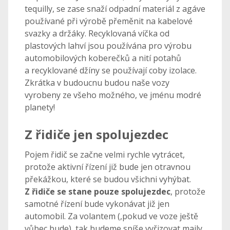
tequilly, se zase snaží odpadní materiál z agáve
používané při výrobě přeměnit na kabelové
svazky a držáky. Recyklovaná víčka od
plastových lahví jsou používána pro výrobu
automobilových koberečků a nití potahů
a recyklované džíny se používají coby izolace.
Zkrátka v budoucnu budou naše vozy
vyrobeny ze všeho možného, ve jménu modré
planety!
Z řidiče jen spolujezdec
Pojem řidič se začne velmi rychle vytrácet,
protože aktivní řízení již bude jen otravnou
překážkou, které se budou všichni vyhýbat.
Z řidiče se stane pouze spolujezdec
, protože
samotné řízení bude vykonávat již jen
automobil. Za volantem (,pokud ve voze ještě
vůbec bude), tak budeme spíše vyřizovat maily,