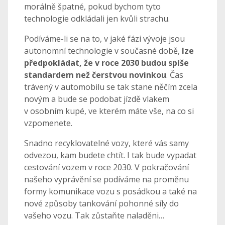
morálně špatné, pokud bychom tyto
technologie odkládali jen kvůli strachu.
Podíváme-li se na to, v jaké fázi vývoje jsou
autonomní technologie v současné době,
lze
předpokládat, že v roce 2030 budou spíše
standardem než čerstvou novinkou
. Čas
trávený v automobilu se tak stane něčím zcela
novým a bude se podobat jízdě vlakem
v osobním kupé, ve kterém máte vše, na co si
vzpomenete.
Snadno recyklovatelné vozy, které vás samy
odvezou, kam budete chtít. I tak bude vypadat
cestování vozem v roce 2030. V pokračování
našeho vyprávění se podíváme na proměnu
formy komunikace vozu s posádkou a také na
nové způsoby tankování pohonné síly do
vašeho vozu. Tak zůstaňte naladěni…