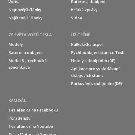
Videa
Baterie a dobíjení
Nejnovější články
Krátké zprávy
Nejčtenější články
Videa
ZE SVĚTA VOZŮ TESLA
UŽITEČNÉ
Modely
Kalkulačka úspor
Baterie a dobíjení
Rychlodobíjecí stanice Tesla
Model S – technické
Hotely s dobíjením (DE)
specifikace
Aplikace pro vyhledávání
dobíjecích stanic
Parkování s dobíjením (DE)
KAM DÁL
Teslafan.cz na Facebooku
Poradenství
Teslafan.cz na Youtube
Tesla Motors na Youtube