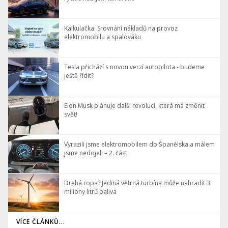
Kalkulačka: Srovnání nákladů na provoz
elektromobilu a spalováku
Tesla přichází s novou verzí autopilota - budeme
ještě řídit?
Elon Musk plánuje další revoluci, která má změnit
svět!
Vyrazili jsme elektromobilem do Španělska a málem
jsme nedojeli – 2. část
Drahá ropa? Jediná větrná turbína může nahradit 3
miliony litrů paliva
VÍCE ČLÁNKŮ...