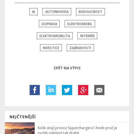
AI
AUTONEHODA
BUDOUCNOST
DOPRAVA
ELEKTROMOBIL
ELEKTROMOBILITA
INTERIÉR
INVESTICE
ZAJÍMAVOSTI
ZPĚT NA VÝPIS
NEJČTENĚJŠÍ
Kolik stojí provoz Superchargeru? Aneb proč je
rychlé nabíjení tak drahé