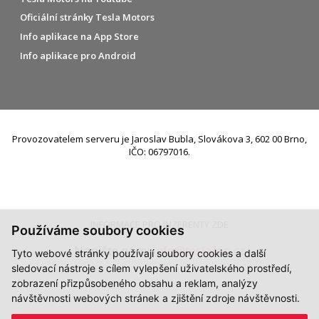
Oficiální stránky Tesla Motors
Info aplikace na App Store
Info aplikace pro Android
Provozovatelem serveru je Jaroslav Bubla, Slovákova 3, 602 00 Brno,
IČO: 06797016.
INFORMACE PRO INZERENTY ZDE
Používáme soubory cookies
Napište nám:
info@teslafan.cz
Tyto webové stránky používají soubory cookies a další
sledovací nástroje s cílem vylepšení uživatelského prostředí,
zobrazení přizpůsobeného obsahu a reklam, analýzy
návštěvnosti webových stránek a zjištění zdroje návštěvnosti.