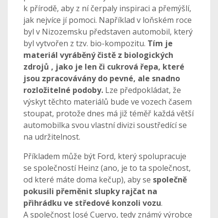
k přírodě, aby z ní čerpaly inspiraci a přemýšlí,
jak nejvíce jí pomoci. Například v loňském roce
byl v Nizozemsku představen automobil, který
byl vytvořen z tzv. bio-kompozitu.
Tím je
materiál vyráběný čistě z biologických
zdrojů , jako je len či cukrová řepa, které
jsou zpracovávány do pevné, ale snadno
rozložitelné podoby.
Lze předpokládat, že
výskyt těchto materiálů bude ve vozech časem
stoupat, protože dnes má již téměř každá větší
automobilka svou vlastní divizi soustředící se
na udržitelnost.
Příkladem může být Ford, který spolupracuje
se společností Heinz (ano, je to ta společnost,
od které máte doma kečup), aby se
společně
pokusili přeměnit slupky rajčat na
přihrádku ve středové konzoli vozu
.
A společnost José Cuervo, tedy známý výrobce