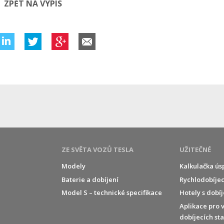
ZPĚT NA VÝPIS
ZE SVĚTA VOZŮ TESLA
UŽITEČNÉ
Modely
Kalkulačka ús
Baterie a dobíjení
Rychlodobíjec
í
Model S – technické specifikace
Hotely s dobí
Aplikace pro 
dobíjecích st