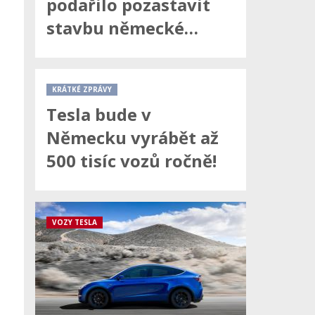
podařilo pozastavit
stavbu německé…
KRÁTKÉ ZPRÁVY
Tesla bude v
Německu vyrábět až
500 tisíc vozů ročně!
VOZY TESLA