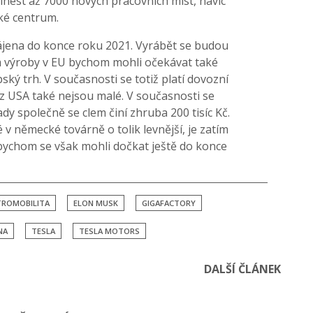
nést až 7000 nových pracovních míst, navíc
ské centrum.
ájena do konce roku 2021. Vyrábět se budou
m výroby v EU bychom mohli očekávat také
ský trh. V současnosti se totiž platí dovozní
 z USA také nejsou malé. V současnosti se
dy společně se clem činí zhruba 200 tisíc Kč.
 v německé továrně o tolik levnější, je zatím
í bychom se však mohli dočkat ještě do konce
TROMOBILITA
ELON MUSK
GIGAFACTORY
NA
TESLA
TESLA MOTORS
DALŠÍ ČLÁNEK