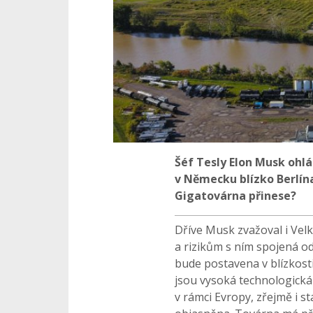
Šéf Tesly Elon Musk ohlá
v Německu blízko Berlín
Gigatovárna přinese?
Dříve Musk zvažoval i Velk
a rizikům s ním spojená o
bude postavena v blízkosti
jsou vysoká technologická
v rámci Evropy, zřejmě i s