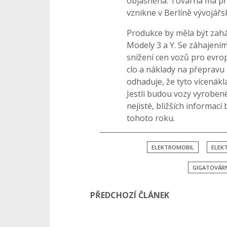
objasněna. Továrna má při
vznikne v Berlíně vývojář
Produkce by měla být zah
Modely 3 a Y. Se záhajení
snížení cen vozů pro evrop
clo a náklady na přepravu
odhaduje, že tyto vícenákla
Jestli budou vozy vyrobené
nejisté, bližších informac
tohoto roku.
ELEKTROMOBIL
ELEK
GIGATOVÁR
PŘEDCHOZÍ ČLÁNEK