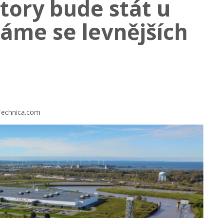
tory bude stát u
káme se levnějších
nTechnica.com