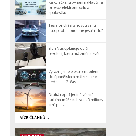
Kalkulačka: Srovnání nákladů na
provoz elektromobilu a
spalováku
Tesla přichází s novou verzí
autopilota - budeme ještě řídit?
Elon Musk plánuje další
revoluci, která má změnit svět!
Vyrazili jsme elektromobilem
do Španělska a málem jsme
nedojeli – 2. část
Drahá ropa? Jediná větrná
turbína může nahradit 3 miliony
litrů paliva
VÍCE ČLÁNKŮ...