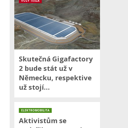
VOZY TESLA
Skutečná Gigafactory
2 bude stát už v
Německu, respektive
už stojí…
ELEKTROMOBILITA
Aktivistům se