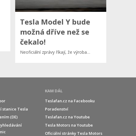
Tesla Model Y bude
možná dříve než se
čekalo!
Neoficiální zprávy říkají, že výroba…
KAM DÁL
por
Teslafan.cz na Facebooku
í stanice Tesla
Poradenství
jením (DE)
Teslafan.cz na Youtube
vyhledávání
Tesla Motors na Youtube
anic
Oficiální stránky Tesla Motors