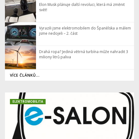
Elon Musk plánuje další revoluci, která má změnit
svět!
Vyrazili jsme elektromobilem do Španělska a málem
jsme nedojeli – 2. část
Drahá ropa? Jediná větrná turbína může nahradit 3
miliony litrů paliva
VÍCE ČLÁNKŮ...
ELEKTROMOBILITA