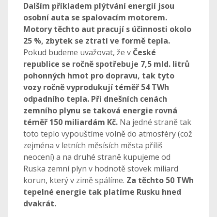
Dalším příkladem plýtvání energií jsou
osobní auta se spalovacím motorem.
Motory těchto aut pracují s účinnosti okolo
25 %, zbytek se ztratí ve formě tepla.
Pokud budeme uvažovat, že v
České
republice se ročně spotřebuje 7,5 mld. litrů
pohonných hmot pro dopravu, tak tyto
vozy ročně vyprodukují téměř 54 TWh
odpadního tepla. Při dnešních cenách
zemního plynu se taková energie rovná
téměř 150 miliardám Kč.
Na jedné straně tak
toto teplo vypouštíme volně do atmosféry (což
zejména v letních měsísích města příliš
neocení) a na druhé straně kupujeme od
Ruska zemní plyn v hodnotě stovek miliard
korun, který v zimě spálíme.
Za těchto 50 TWh
tepelné energie tak platíme Rusku hned
dvakrát.