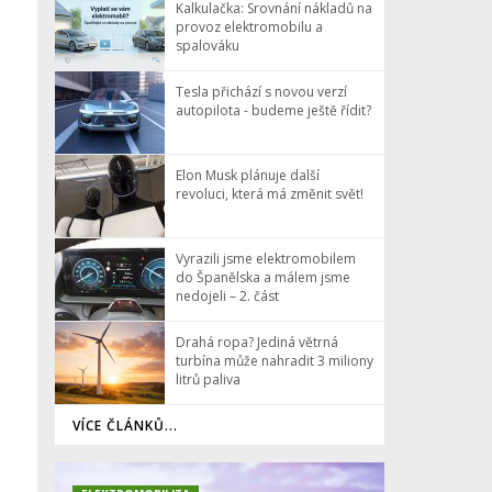
Kalkulačka: Srovnání nákladů na
provoz elektromobilu a
spalováku
Tesla přichází s novou verzí
autopilota - budeme ještě řídit?
Elon Musk plánuje další
revoluci, která má změnit svět!
Vyrazili jsme elektromobilem
do Španělska a málem jsme
nedojeli – 2. část
Drahá ropa? Jediná větrná
turbína může nahradit 3 miliony
litrů paliva
VÍCE ČLÁNKŮ...