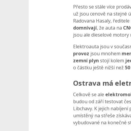
Přesto se stále více prodá
už jsou cenově na stejné ú
Radovana Hasaly, ředitele
domnívají
, že auta na
CN
jsou ale dieselové motory 
Elektroauta jsou v současn
provoz
jsou mnohem
men
zemní plyn
stojí kolem
je
o částku ještě nižší než
50
Ostrava má eletr
Celkově se ale
elektromob
budou od září testovat čes
Libchavy. K jejich nabíjen
umístěný na střeše získáva
vybudované na konečné sta