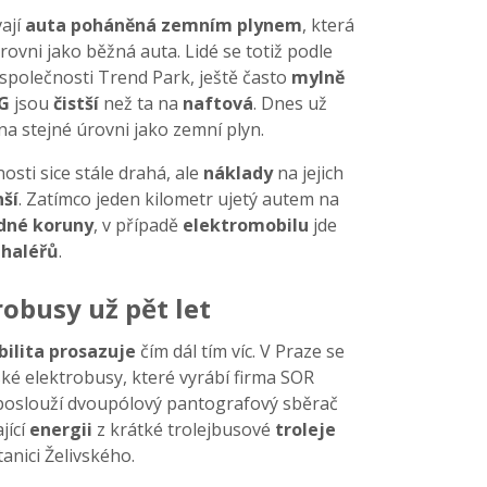
vají
auta poháněná zemním plynem
, která
rovni jako běžná auta. Lidé se totiž podle
 společnosti Trend Park, ještě často
mylně
G
jsou
čistší
než ta na
naftová
. Dnes už
na stejné úrovni jako zemní plyn.
osti sice stále drahá, ale
náklady
na jejich
ší
. Zatímco jeden kilometr ujetý autem na
dné koruny
, v případě
elektromobilu
jde
 haléřů
.
obusy už pět let
ilita prosazuje
čím dál tím víc. V Praze se
ké elektrobusy, které vyrábí firma SOR
í poslouží dvoupólový pantografový sběrač
jící
energii
z krátké trolejbusové
troleje
nici Želivského.