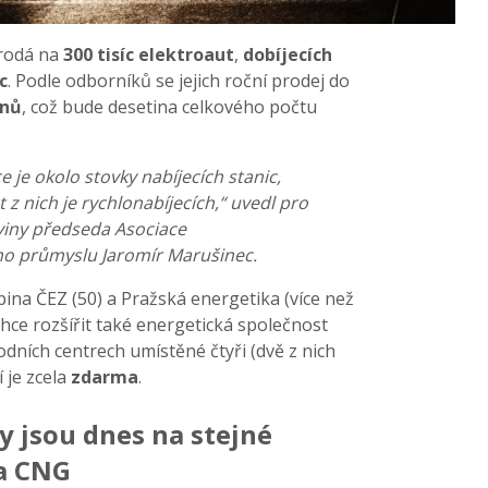
rodá na
300 tisíc elektroaut
,
dobíjecích
c
. Podle odborníků se jejich roční prodej do
onů
, což bude desetina celkového počtu
e je okolo stovky nabíjecích stanic,
t z nich je rychlonabíjecích,“ uvedl pro
iny předseda Asociace
ho průmyslu Jaromír Marušinec.
pina ČEZ (50) a Pražská energetika (více než
chce rozšířit také energetická společnost
dních centrech umístěné čtyři (dvě z nich
í je zcela
zdarma
.
y jsou dnes na stejné
na CNG