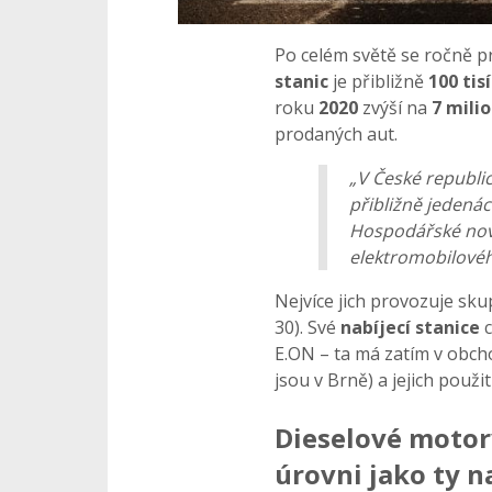
Po celém světě se ročně p
stanic
je přibližně
100 tisí
roku
2020
zvýší na
7 mili
prodaných aut.
„V České republic
přibližně jedenác
Hospodářské nov
elektromobilové
Nejvíce jich provozuje sku
30). Své
nabíjecí stanice
E.ON – ta má zatím v obcho
jsou v Brně) a jejich použit
Dieselové motor
úrovni jako ty 