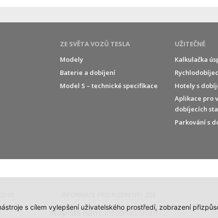
ZE SVĚTA VOZŮ TESLA
UŽITEČNÉ
Modely
Kalkulačka ús
Baterie a dobíjení
Rychlodobíjec
í
Model S – technické specifikace
Hotely s dobí
Aplikace pro 
dobíjecích st
Parkování s d
02 00
INFORMACE PRO INZERENTY ZDE
 nástroje s cílem vylepšení uživatelského prostředí, zobrazení přiz
Napište nám:
info@teslafan.cz