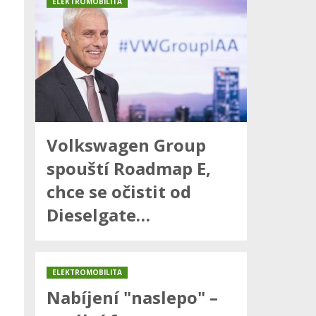
ELEKTROMOBILITA
Volkswagen Group
spouští Roadmap E,
chce se očistit od
Dieselgate…
ELEKTROMOBILITA
Nabíjení "naslepo" –