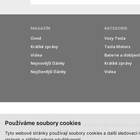
MAGAZÍN
KATEGORIE
Úvod
Vozy Tesla
Krátké zprávy
Tesla Motors
Videa
Baterie a dobíjen
Nejnovější články
Krátké zprávy
Nejčtenější články
Videa
Používáme soubory cookies
Provozovatelem serveru je Jaroslav Bubla, Slovákova 3, 6
Brno, IČO: 06797016.
Tyto webové stránky používají soubory cookies a další sledovací
stránek a zjištění zdroje návštěvnosti.