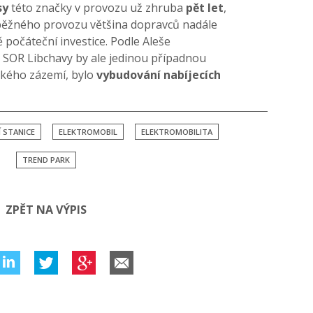
sy
této značky v provozu už zhruba
pět let
,
 běžného provozu většina dopravců nadále
 počáteční investice. Podle Aleše
 SOR Libchavy by ale jedinou případnou
ického zázemí, bylo
vybudování nabíjecích
Í STANICE
ELEKTROMOBIL
ELEKTROMOBILITA
TREND PARK
ZPĚT NA VÝPIS