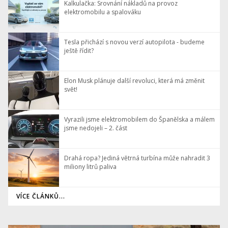
Kalkulačka: Srovnání nákladů na provoz
elektromobilu a spalováku
Tesla přichází s novou verzí autopilota - budeme
ještě řídit?
Elon Musk plánuje další revoluci, která má změnit
svět!
Vyrazili jsme elektromobilem do Španělska a málem
jsme nedojeli – 2. část
Drahá ropa? Jediná větrná turbína může nahradit 3
miliony litrů paliva
VÍCE ČLÁNKŮ...