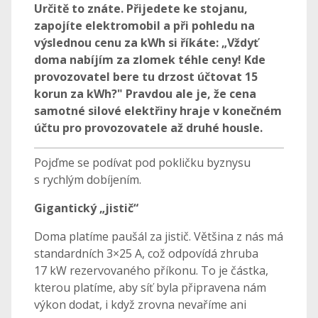
Určitě to znáte. Přijedete ke stojanu,
zapojíte elektromobil a při pohledu na
výslednou cenu za kWh si říkáte: „Vždyť
doma nabíjím za zlomek téhle ceny! Kde
provozovatel bere tu drzost účtovat 15
korun za kWh?" Pravdou ale je, že cena
samotné silové elektřiny hraje v konečném
účtu pro provozovatele až druhé housle.
Pojďme se podívat pod pokličku byznysu
s rychlým dobíjením.
Gigantický „jistič“
Doma platíme paušál za jistič. Většina z nás má
standardních 3×25 A, což odpovídá zhruba
17 kW rezervovaného příkonu. To je částka,
kterou platíme, aby síť byla připravena nám
výkon dodat, i když zrovna nevaříme ani