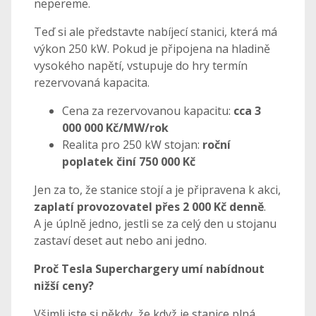
nepereme.
Teď si ale představte nabíjecí stanici, která má
výkon 250 kW. Pokud je připojena na hladině
vysokého napětí, vstupuje do hry termín
rezervovaná kapacita.
Cena za rezervovanou kapacitu:
cca 3
000 000 Kč/MW/rok
Realita pro 250 kW stojan:
roční
poplatek činí 750 000 Kč
Jen za to, že stanice stojí a je připravena k akci,
zaplatí provozovatel přes 2 000 Kč denně
.
A je úplně jedno, jestli se za celý den u stojanu
zastaví deset aut nebo ani jedno.
Proč Tesla Superchargery umí nabídnout
nižší ceny?
Všimli jste si někdy, že když je stanice plná,