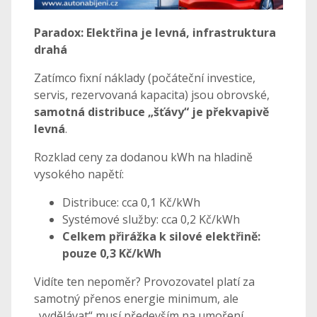
Paradox: Elektřina je levná, infrastruktura
drahá
Zatímco fixní náklady (počáteční investice,
servis, rezervovaná kapacita) jsou obrovské,
samotná distribuce „šťávy“ je překvapivě
levná
.
Rozklad ceny za dodanou kWh na hladině
vysokého napětí:
Distribuce: cca 0,1 Kč/kWh
Systémové služby: cca 0,2 Kč/kWh
Celkem přirážka k silové elektřině:
pouze 0,3 Kč/kWh
Vidíte ten nepoměr? Provozovatel platí za
samotný přenos energie minimum, ale
„vydělávat“ musí především na umoření