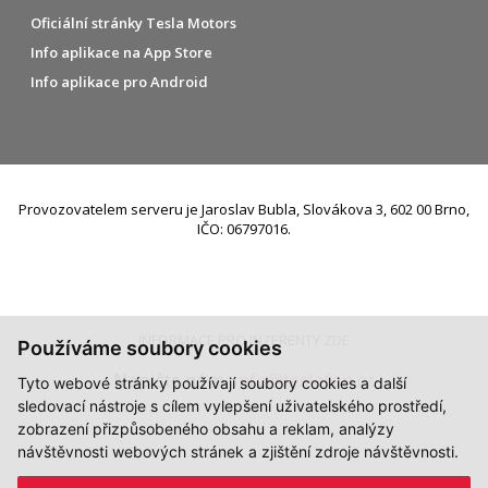
Oficiální stránky Tesla Motors
Info aplikace na App Store
Info aplikace pro Android
Provozovatelem serveru je Jaroslav Bubla, Slovákova 3, 602 00 Brno,
IČO: 06797016.
INFORMACE PRO INZERENTY ZDE
Používáme soubory cookies
Napište nám:
info@teslafan.cz
Tyto webové stránky používají soubory cookies a další
sledovací nástroje s cílem vylepšení uživatelského prostředí,
zobrazení přizpůsobeného obsahu a reklam, analýzy
návštěvnosti webových stránek a zjištění zdroje návštěvnosti.