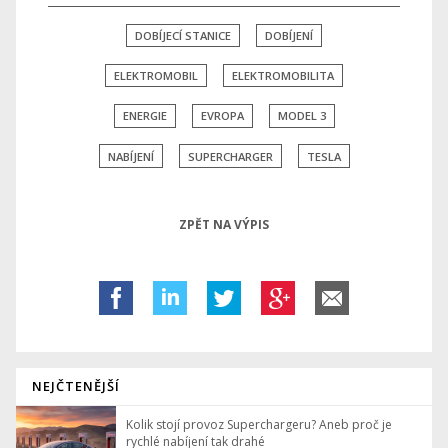
DOBÍJECÍ STANICE
DOBÍJENÍ
ELEKTROMOBIL
ELEKTROMOBILITA
ENERGIE
EVROPA
MODEL 3
NABÍJENÍ
SUPERCHARGER
TESLA
ZPĚT NA VÝPIS
NEJČTENĚJŠÍ
Kolik stojí provoz Superchargeru? Aneb proč je
rychlé nabíjení tak drahé