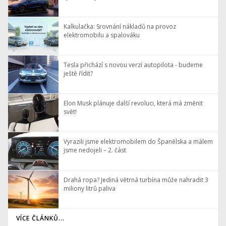
Kalkulačka: Srovnání nákladů na provoz
elektromobilu a spalováku
Tesla přichází s novou verzí autopilota - budeme
ještě řídit?
Elon Musk plánuje další revoluci, která má změnit
svět!
Vyrazili jsme elektromobilem do Španělska a málem
jsme nedojeli – 2. část
Drahá ropa? Jediná větrná turbína může nahradit 3
miliony litrů paliva
VÍCE ČLÁNKŮ...