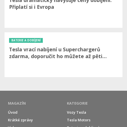
Připlatí si i Evropa
BATERIE A DOBÍJENÍ
Tesla vrací nabíjení u Superchargerů
zdarma, doporučit ho můžete až pěti…
MAGAZÍN
KATEGORIE
Úvod
Vozy Tesla
Krátké zprávy
Tesla Motors