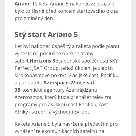
Ariane
. Raketa Ariane 5 nakonec vzlétla, ale
bylo to těsně před koncem startovacího okna
pro zmíněný den.
Stý start Ariane 5
Let byl nakonec úspěšný a raketa podle plánu
vynesla na příslušné oběžné dráhy
satelit
Horizons 3e
japonské společnosti SKY
Perfect JSAT Group, jehož úkolem je zlepšit
širokopásmové pokrytí v asijské části Pacifiku,
a pak satelit
Azerspace-2/Intelsat
38
kosmické agentury Ázerbájdžánu
Azercosmos, který bude přenášet televizní
programy pro asijskou část Pacifiku, část
Afriky i střední a východní Evropu.
Raketa Ariane 5 byla navržena především pro
vynášení telekomunikačních satelitů na