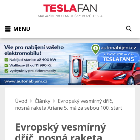
MAGAZÍN PRO FANOUŠKY VOZŮ TESLA
MENU
Úvod
Články
Evropský vesmírný dříč,
nosná raketa Ariane 5, má za sebou 100. start
Evropský vesmírný
dříč, nosná raketa