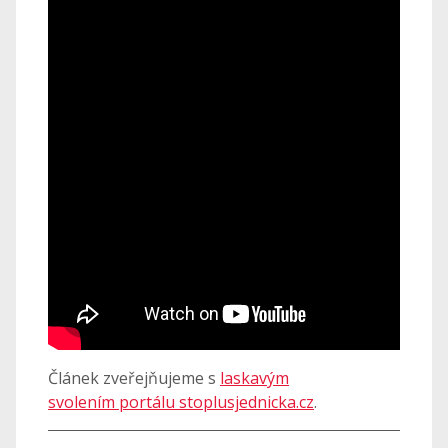
Článek zveřejňujeme s
laskavým
svolením portálu stoplusjednicka.cz
.