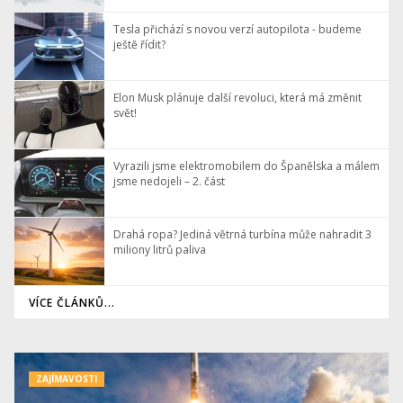
Tesla přichází s novou verzí autopilota - budeme
ještě řídit?
Elon Musk plánuje další revoluci, která má změnit
svět!
Vyrazili jsme elektromobilem do Španělska a málem
jsme nedojeli – 2. část
Drahá ropa? Jediná větrná turbína může nahradit 3
miliony litrů paliva
VÍCE ČLÁNKŮ...
ZAJÍMAVOSTI