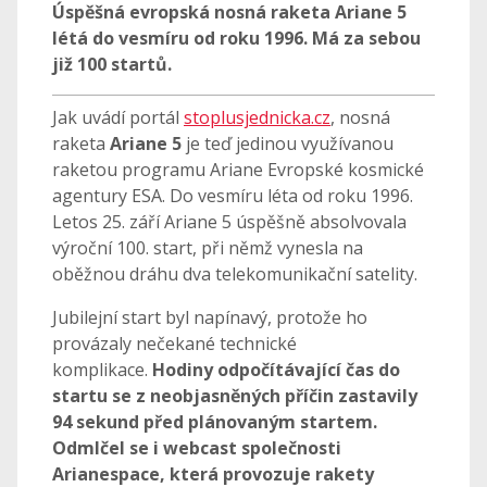
Úspěšná evropská nosná raketa Ariane 5
létá do vesmíru od roku 1996. Má za sebou
již 100 startů.
Jak uvádí portál
stoplusjednicka.cz
, nosná
raketa
Ariane 5
je teď jedinou využívanou
raketou programu Ariane Evropské kosmické
agentury ESA. Do vesmíru léta od roku 1996.
Letos 25. září Ariane 5 úspěšně absolvovala
výroční 100. start, při němž vynesla na
oběžnou dráhu dva telekomunikační satelity.
Jubilejní start byl napínavý, protože ho
provázaly nečekané technické
komplikace.
Hodiny odpočítávající čas do
startu se z neobjasněných příčin zastavily
94 sekund před plánovaným startem.
Odmlčel se i webcast společnosti
Arianespace, která provozuje rakety