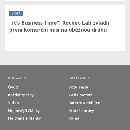
VIDEA
„It’s Business Time“: Rocket Lab zvládli
první komerční misi na oběžnou dráhu
MAGAZÍN
KATEGORIE
Úvod
Vozy Tesla
Krátké zprávy
Tesla Motors
Videa
Baterie a dobíjení
Nejnovější články
Krátké zprávy
Nejčtenější články
Videa