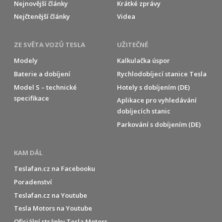
Nejnovější články
Krátké zprávy
Nejčtenější články
Videa
ZE SVĚTA VOZŮ TESLA
UŽITEČNÉ
Modely
Kalkulačka úspor
Baterie a dobíjení
Rychlodobíjecí stanice Tesla
Model S – technické
Hotely s dobíjením (DE)
specifikace
Aplikace pro vyhledávání
dobíjecích stanic
Parkování s dobíjením (DE)
KAM DÁL
Teslafan.cz na Facebooku
Poradenství
Teslafan.cz na Youtube
Tesla Motors na Youtube
Oficiální stránky Tesla Motors