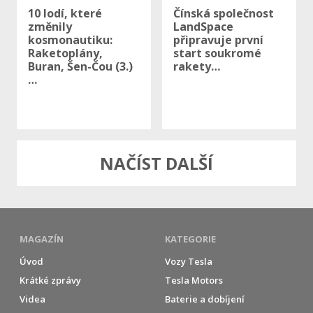
10 lodí, které
Čínská společnost
změnily
LandSpace
kosmonautiku:
připravuje první
Raketoplány,
start soukromé
Buran, Šen-Čou (3.)
rakety…
…
NAČÍST DALŠÍ
MAGAZÍN
KATEGORIE
Úvod
Vozy Tesla
Krátké zprávy
Tesla Motors
Videa
Baterie a dobíjení