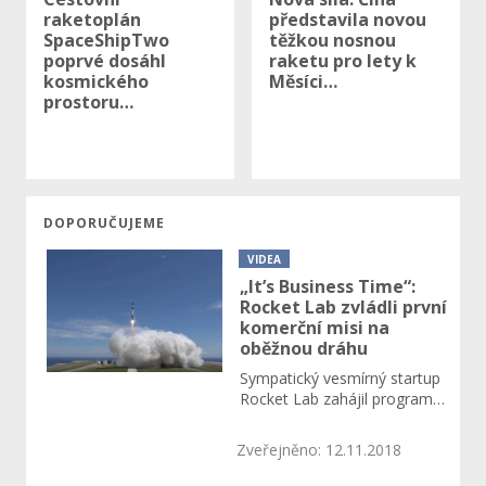
raketoplán
představila novou
SpaceShipTwo
těžkou nosnou
poprvé dosáhl
raketu pro lety k
kosmického
Měsíci…
prostoru…
DOPORUČUJEME
VIDEA
„It’s Business Time“:
Rocket Lab zvládli první
komerční misi na
oběžnou dráhu
Sympatický vesmírný startup
Rocket Lab zahájil program…
Zveřejněno: 12.11.2018