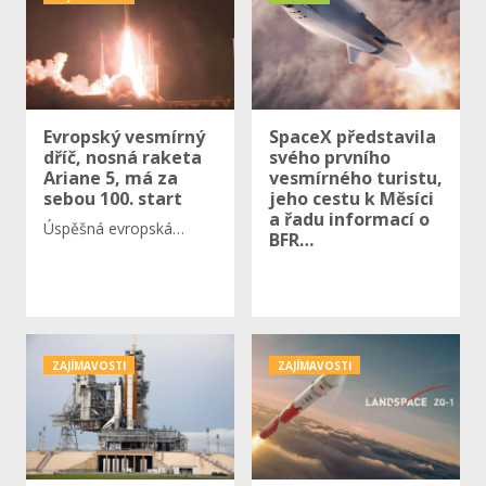
Evropský vesmírný
SpaceX představila
dříč, nosná raketa
svého prvního
Ariane 5, má za
vesmírného turistu,
sebou 100. start
jeho cestu k Měsíci
a řadu informací o
Úspěšná evropská…
BFR…
ZAJÍMAVOSTI
ZAJÍMAVOSTI