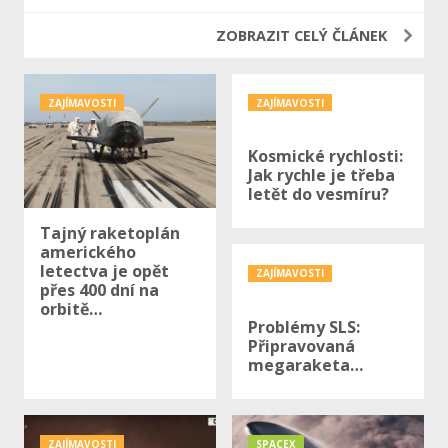
ZOBRAZIT CELÝ ČLÁNEK
ZAJÍMAVOSTI
ZAJÍMAVOSTI
Kosmické rychlosti:
Jak rychle je třeba
letět do vesmíru?
Tajný raketoplán
amerického
letectva je opět
ZAJÍMAVOSTI
přes 400 dní na
orbitě…
Problémy SLS:
Připravovaná
megaraketa…
ZAJÍMAVOSTI
SPACEX