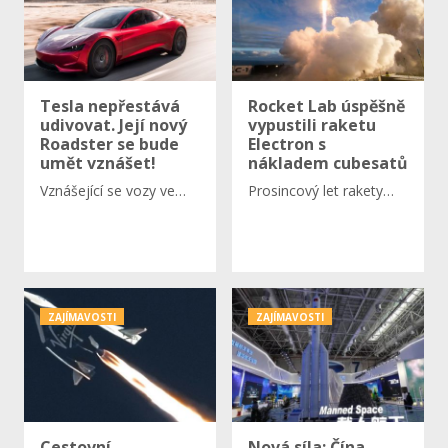
Tesla nepřestává
Rocket Lab úspěšně
udivovat. Její nový
vypustili raketu
Roadster se bude
Electron s
umět vznášet!
nákladem cubesatů
Vznášející se vozy ve…
Prosincový let rakety…
ZAJÍMAVOSTI
ZAJÍMAVOSTI
Cestovní
Nová síla: Čína