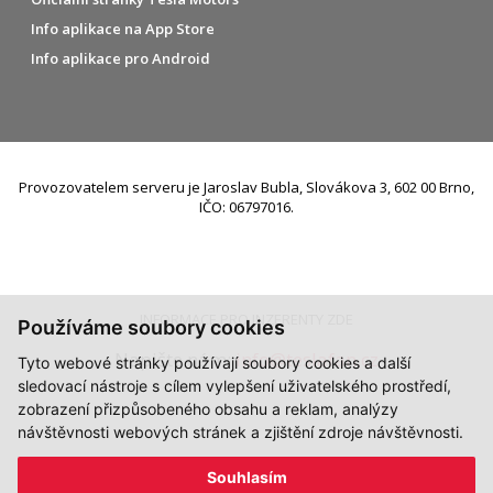
Info aplikace na App Store
Info aplikace pro Android
Provozovatelem serveru je Jaroslav Bubla, Slovákova 3, 602 00 Brno,
IČO: 06797016.
INFORMACE PRO INZERENTY ZDE
Používáme soubory cookies
Napište nám:
info@teslafan.cz
Tyto webové stránky používají soubory cookies a další
sledovací nástroje s cílem vylepšení uživatelského prostředí,
zobrazení přizpůsobeného obsahu a reklam, analýzy
návštěvnosti webových stránek a zjištění zdroje návštěvnosti.
Souhlasím