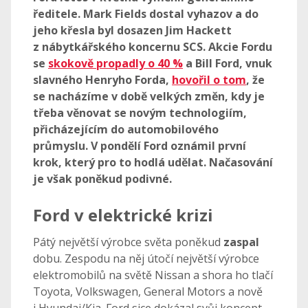
ředitele. Mark Fields dostal vyhazov a do
jeho křesla byl dosazen Jim Hackett
z nábytkářského koncernu SCS. Akcie Fordu
se
skokově propadly o 40 %
a Bill Ford, vnuk
slavného Henryho Forda,
hovořil o tom
, že
se nacházíme v době velkých změn, kdy je
třeba věnovat se novým technologiím,
přicházejícím do automobilového
průmyslu. V pondělí Ford oznámil první
krok, který pro to hodlá udělat. Načasování
je však poněkud podivné.
Ford v elektrické krizi
Pátý největší výrobce světa poněkud
zaspal
dobu. Zespodu na něj útočí největší výrobce
elektromobilů na světě Nissan a shora ho tlačí
Toyota, Volkswagen, General Motors a nově
i Hyundai/Kia. Ford sice dokázal svůj koncept