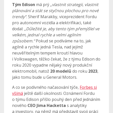
Tým Edison
má prý
„vlastnit strategii, vlastnit
plánování a stát se styčnou plochou pro nové
trendy“
. Sherif Marakby, viceprezident Fordu
pro autonomní vozidla a elektrifikaci, také
dodal:
„Důležité je, aby tento tým přemýšlel ve
velkém, jednal rychle a velmi agilním
způsobem.“
Pokud se podíváme na to, jak
agilně a rychle jedná Tesla, nad jejímž
neuvěřitelným tempem kroutí hlavou
i Volkswagen, těžko čekat, že z týmu Edison do
roku 2020 vypadne nějaký nový produkční
elektromobil, natož
20 modelů
do roku
2023
,
jako tomu bude u General Motors.
A co se podivného načasování týče,
Forbes si
všímá
ještě další okolnosti. Oznámení Fordu
o týmu Edison přišlo pouhý den před jednáním
nového
CEO Jima Hacketta
s analytiky
a investory, na němž má představit svoji práci