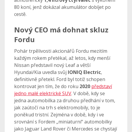
80 koní, jenž dokázal akumulátor dobíjet po
cestě.
Nový CEO má dohnat skluz
Fordu
Pohár trpělivosti akcionářů Fordu mezitím
každým rokem přetékal, až letos, kdy menší
Nissan představil nový Leaf a větší
Hyundai/Kia uvedla svůj
IONIQ Electric
,
definitivně přetekl. Ford byl totiž schopen
kontrovat jen tím, že do roku
2020
představí
jedno malé elektrické SUV
. V době, kdy se
jedna automobilka za druhou předhání v tom,
jak zaútočí na trh s elektromobily, to je
poněkud tristní. Zejména v době, kdy i ve
srovnání s Fordem „miniaturní“ automobilky
jako Jaguar Land Rover či Mercedes se chystají