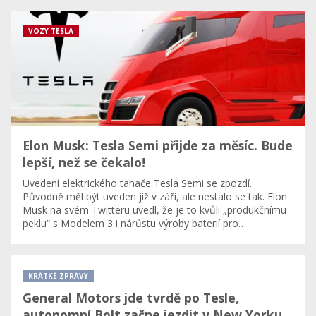
VOZY TESLA
Elon Musk: Tesla Semi přijde za měsíc. Bude
lepší, než se čekalo!
Uvedení elektrického tahače Tesla Semi se zpozdí.
Původně měl být uveden již v září, ale nestalo se tak. Elon
Musk na svém Twitteru uvedl, že je to kvůli „produkčnímu
peklu“ s Modelem 3 i nárůstu výroby baterií pro…
KRÁTKÉ ZPRÁVY
General Motors jde tvrdě po Tesle,
autonomní Bolt začne jezdit v New Yorku