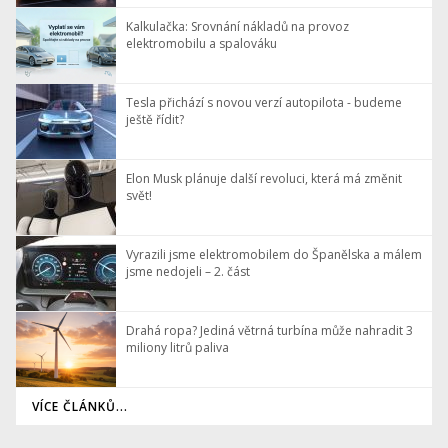
Kalkulačka: Srovnání nákladů na provoz
elektromobilu a spalováku
Tesla přichází s novou verzí autopilota - budeme
ještě řídit?
Elon Musk plánuje další revoluci, která má změnit
svět!
Vyrazili jsme elektromobilem do Španělska a málem
jsme nedojeli – 2. část
Drahá ropa? Jediná větrná turbína může nahradit 3
miliony litrů paliva
VÍCE ČLÁNKŮ...