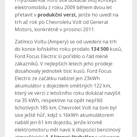
elektromobilu z roku 2009 během dvou let
přetavit v
produkční verzi,
jenže ho uvedl na
trh až rok po Chevroletu Volt od General
Motors, konkrétně v prosinci 2011.
Zatímco Voltu (Ampery) se od uvedení na trh
do konce loňského roku prodalo
134 500
kusů,
Ford Focus Electric si pořídilo o řád méně
zákazníků. V nejlepších letech jeho prodeje
dosahovaly jednotek tisíc kusů. Ford Focus
Electric ze začátku nabízel jen 23kWh
akumulátor s dojezdem směšných 122 km,
který ve verzi z letošního roku dokázal navýšit
na 35 kWh, respektive na opět nepříliš
lichotivých 185 km. Chevrolet Volt na tom byl
sice ještě hůř, když s 16kWh akumulátorem
nabídl jen 61 km dojezdu, jenže kromě
elektromotoru měl navíc k dispozici benzinový
atmosférický
1,4 litrový čtyřválec
s výkonem