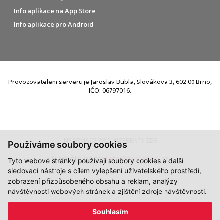
Info aplikace na App Store
Info aplikace pro Android
Provozovatelem serveru je Jaroslav Bubla, Slovákova 3, 602 00 Brno,
IČO: 06797016.
INFORMACE PRO INZERENTY ZDE
Používáme soubory cookies
Napište nám:
info@teslafan.cz
Tyto webové stránky používají soubory cookies a další
sledovací nástroje s cílem vylepšení uživatelského prostředí,
zobrazení přizpůsobeného obsahu a reklam, analýzy
návštěvnosti webových stránek a zjištění zdroje návštěvnosti.
Souhlasím