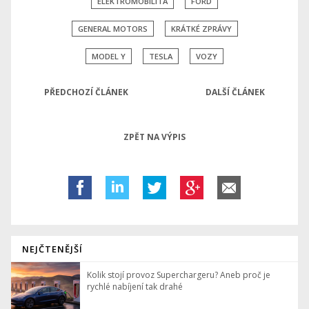
ELEKTROMOBILITA
FORD
GENERAL MOTORS
KRÁTKÉ ZPRÁVY
MODEL Y
TESLA
VOZY
PŘEDCHOZÍ ČLÁNEK
DALŠÍ ČLÁNEK
ZPĚT NA VÝPIS
NEJČTENĚJŠÍ
Kolik stojí provoz Superchargeru? Aneb proč je
rychlé nabíjení tak drahé